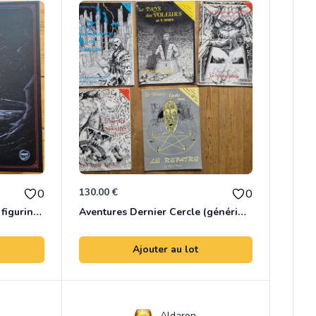
130.00 €
0
0
Château en 3D pour jeu de figurines/jeu de rôle
Aventures Dernier Cercle (génériques)
Ajouter au lot
Aldaron