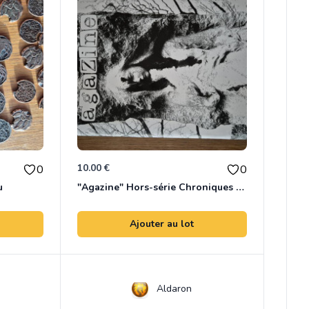
10.00 €
0
0
u
"Agazine" Hors-série Chroniques des Ténèbres
Ajouter au lot
Aldaron