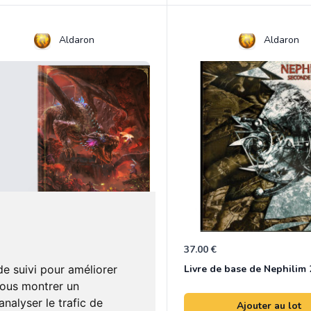
Aldaron
Aldaron
0 €
37.00 €
0
Créatures de l'Inframonde en édition Dragon Rouge
de suivi pour améliorer
vous montrer un
nalyser le trafic de
Ajouter au lot
Ajouter au lot