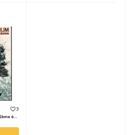
3
Livre de base de Nephilim 2ème édition + lot