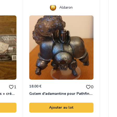
Aldaron
18.00 €
1
0
Lot Mémentos personnages + créatures & compteurs pts de vigueur
Golem d'adamantine pour Pathfinder JdR
Ajouter au lot