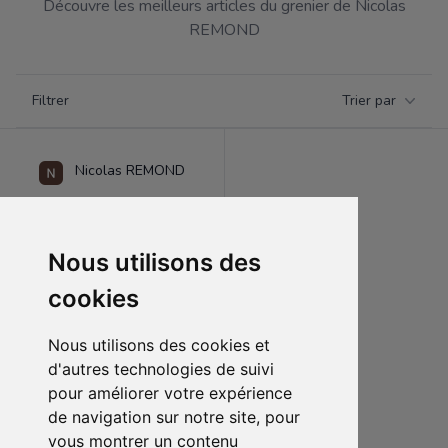
Découvre les meilleurs articles du grenier de Nicolas
REMOND
Filtrer par catégorie
Filtrer
Trier par
Products
Nicolas REMOND
Nous utilisons des
cookies
Nous utilisons des cookies et
d'autres technologies de suivi
pour améliorer votre expérience
de navigation sur notre site, pour
360.00 €
1
vous montrer un contenu
Figurine Diane (Seven deadly sins) - Kitsune