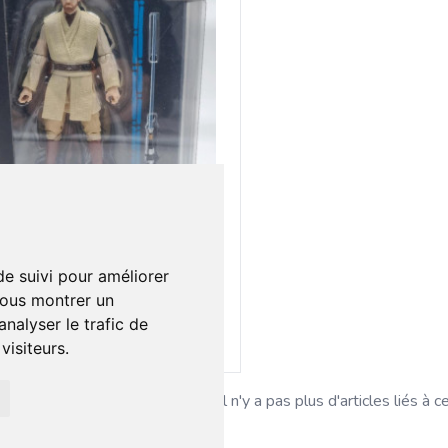
0 €
1
Figurine Star Wars collection Disney
de suivi pour améliorer
vous montrer un
nalyser le trafic de
Ajouter au lot
isiteurs.
Il n'y a pas plus d'articles liés à c