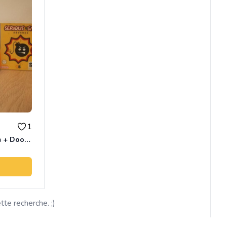
1
Game Boy Advance Custom + Doom 64 et Serious Sam
ette recherche. ;)