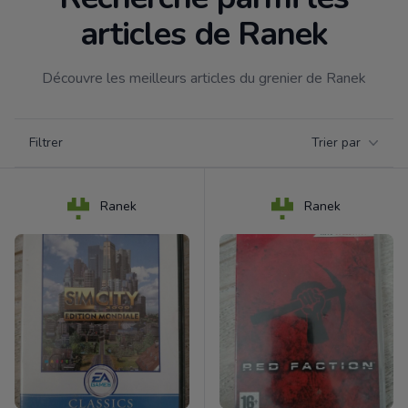
articles de Ranek
Découvre les meilleurs articles du grenier de Ranek
Filtrer par catégorie
Filtrer
Trier par
Products
Ranek
Ranek