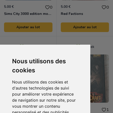
5.00 €
5.00 €
0
0
Sims City 3000 edition mondial
Red Factions
Ajouter au lot
Ajouter au lot
Ranek
Ranek
Nous utilisons des
cookies
Nous utilisons des cookies et
d'autres technologies de suivi
pour améliorer votre expérience
de navigation sur notre site, pour
vous montrer un contenu
5.00 €
7.00 €
0
1
personnalisé et des publicités