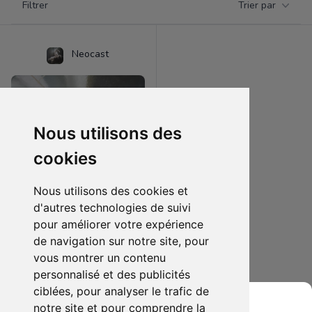
Filtrer
Trier par
Products
Neocast
Nous utilisons des
cookies
Nous utilisons des cookies et
d'autres technologies de suivi
pour améliorer votre expérience
150.00 €
0
de navigation sur notre site, pour
Cowboy bebop play arts kai
vous montrer un contenu
personnalisé et des publicités
Ajouter au lot
ciblées, pour analyser le trafic de
notre site et pour comprendre la