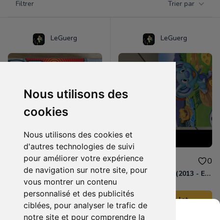
Filtrer
Trier par
Products
LeGuerg
LeGuerg
Nous utilisons des
cookies
Nous utilisons des cookies et
d'autres technologies de suivi
pour améliorer votre expérience
35.00 €
15.00 €
0
0
de navigation sur notre site, pour
Jeu Robotrick (import Japon) ★NEUF★
ATTRAP'SOURIS (2013 - ELEFUN & FRIENDS)
vous montrer un contenu
personnalisé et des publicités
Ajouter au lot
Ajouter au lot
ciblées, pour analyser le trafic de
notre site et pour comprendre la