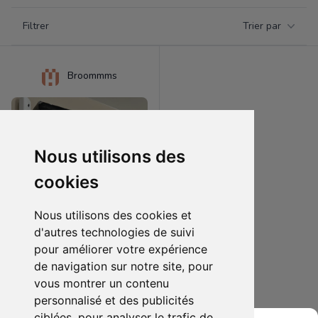
Filtrer par catégorie
Filtrer
Trier par
Products
Broommms
Nous utilisons des
cookies
Nous utilisons des cookies et
d'autres technologies de suivi
pour améliorer votre expérience
1000.00 €
0
de navigation sur notre site, pour
Star Wars IV
vous montrer un contenu
personnalisé et des publicités
Ajouter au lot
ciblées, pour analyser le trafic de