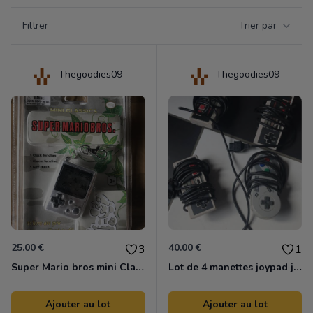
Filtrer par catégorie
Filtrer
Trier par
Products
Thegoodies09
Thegoodies09
25.00 €
40.00 €
3
1
Super Mario bros mini Classic nintendo
Lot de 4 manettes joypad joystick nintendo nintendo nes snes
Ajouter au lot
Ajouter au lot