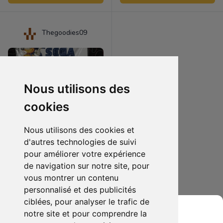
Thegoodies09
Nous utilisons des
cookies
Nous utilisons des cookies et
d'autres technologies de suivi
pour améliorer votre expérience
60.00 €
0
de navigation sur notre site, pour
Planche de 12 pins sonic sega star toys
vous montrer un contenu
personnalisé et des publicités
Ajouter au lot
ciblées, pour analyser le trafic de
notre site et pour comprendre la