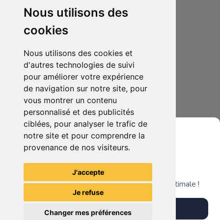
Nous utilisons des
cookies
Nous utilisons des cookies et
d'autres technologies de suivi
pour améliorer votre expérience
50.00 €
0
de navigation sur notre site, pour
Lot de environ 254 câble micro usb et prise neuf câble micro usb et prise neuf
vous montrer un contenu
personnalisé et des publicités
Ajouter au lot
ciblées, pour analyser le trafic de
notre site et pour comprendre la
provenance de nos visiteurs.
Il n'y a pas plus d'articles liés à cette recherche. ;)
Grenier du Geek
J'accepte
Télécharge notre app pour une expérience optimale !
Je refuse
Télécharger l'app
Changer mes préférences