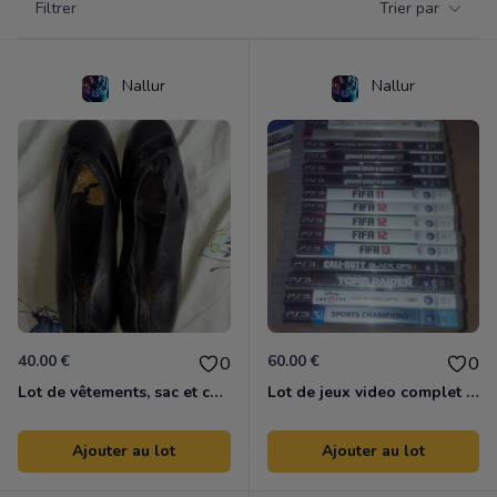
Filtrer
Trier par
Products
Nallur
Nallur
40.00 €
60.00 €
0
0
Lot de vêtements, sac et chaussures fille ou femme Neuf
Lot de jeux video complet Pour PS3
Ajouter au lot
Ajouter au lot