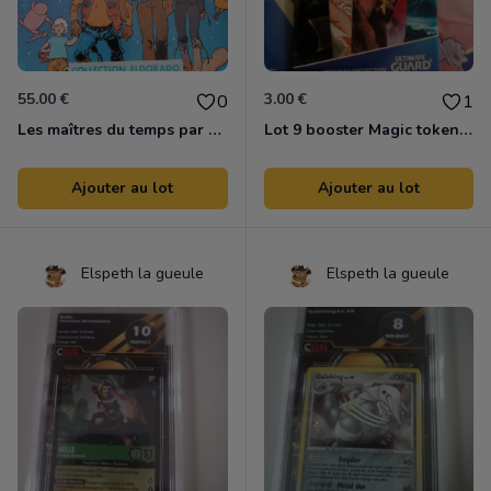
55.00 €
3.00 €
0
1
Les maîtres du temps par Moebius et René laloux
Lot 9 booster Magic token (2018)
Ajouter au lot
Ajouter au lot
Elspeth la gueule
Elspeth la gueule