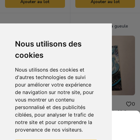
Ajouter au lot
Ajouter au lot
Elspeth la gueule
Elspeth la gueule
Nous utilisons des
cookies
Nous utilisons des cookies et
d'autres technologies de suivi
pour améliorer votre expérience
de navigation sur notre site, pour
vous montrer un contenu
100.00 €
15.00 €
0
0
personnalisé et des publicités
XIII Vol 3 EO Toute les Larmes de l'enfer
Topps holographic 08 Carabaffe
ciblées, pour analyser le trafic de
notre site et pour comprendre la
Ajouter au lot
Ajouter au lot
provenance de nos visiteurs.