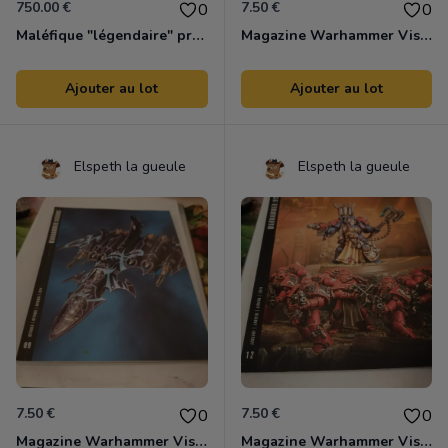
750.00 €
7.50 €
0
0
Maléfique "légendaire" premier chapitre Lorcana
Magazine Warhammer Vision T15 Tbe
Ajouter au lot
Ajouter au lot
Elspeth la gueule
Elspeth la gueule
7.50 €
7.50 €
0
0
Magazine Warhammer Vision T9 Tbe
Magazine Warhammer Vision T12 Tbe