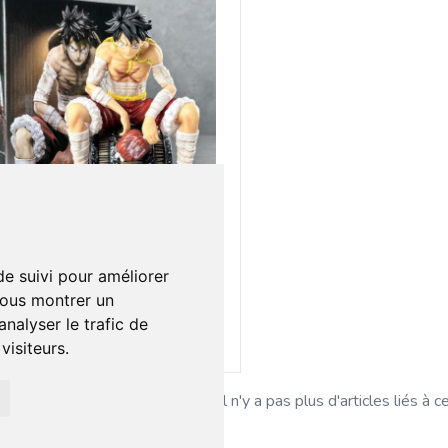
0 €
0
rine luffy
de suivi pour améliorer
vous montrer un
nalyser le trafic de
Ajouter au lot
isiteurs.
Il n'y a pas plus d'articles liés à c