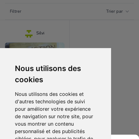
Filtrer par catégorie
Filtrer
Trier par
Products
Silvi
Nous utilisons des
cookies
Nous utilisons des cookies et
d'autres technologies de suivi
pour améliorer votre expérience
5.00 €
0
de navigation sur notre site, pour
"Benediction" film by Terence Davies.
vous montrer un contenu
personnalisé et des publicités
Ajouter au lot
ciblées, pour analyser le trafic de