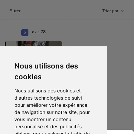
Filtrer par catégorie
Filtrer
Trier par
Products
oxis 78
Nous utilisons des
cookies
Nous utilisons des cookies et
d'autres technologies de suivi
pour améliorer votre expérience
400.00 €
0
de navigation sur notre site, pour
Figurine Fuguarts zéro Kaido, Gol.D.Roger et Oden Kozuki
vous montrer un contenu
personnalisé et des publicités
Ajouter au lot
ciblées, pour analyser le trafic de