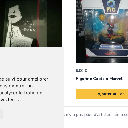
 €
6.00 €
1
net Games of Thrones
Figurine Captain Marvel
de suivi pour améliorer
vous montrer un
nalyser le trafic de
Ajouter au lot
Ajouter au lot
isiteurs.
Il n'y a pas plus d'articles liés à c