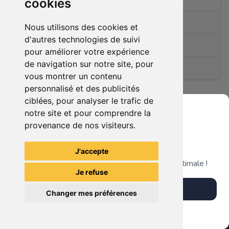
cookies
0
articles en vente
Nous utilisons des cookies et
d'autres technologies de suivi
Membre depuis le
27/11/2024
pour améliorer votre expérience
de navigation sur notre site, pour
(2)
vous montrer un contenu
personnalisé et des publicités
ciblées, pour analyser le trafic de
notre site et pour comprendre la
Ce membre n'a pas encore d'article en vente.
provenance de nos visiteurs.
Grenier du Geek
J'accepte
Télécharge notre app pour une expérience optimale !
Je refuse
Télécharger l'app
Changer mes préférences
Plus tard
Vendre