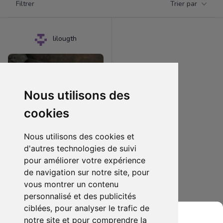
Filtrer
Trier par
Products
lilougth
Nous utilisons des
cookies
Nous utilisons des cookies et
d'autres technologies de suivi
pour améliorer votre expérience
150.00 €
0
de navigation sur notre site, pour
Nintendo switch
vous montrer un contenu
personnalisé et des publicités
Ajouter au lot
ciblées, pour analyser le trafic de
notre site et pour comprendre la