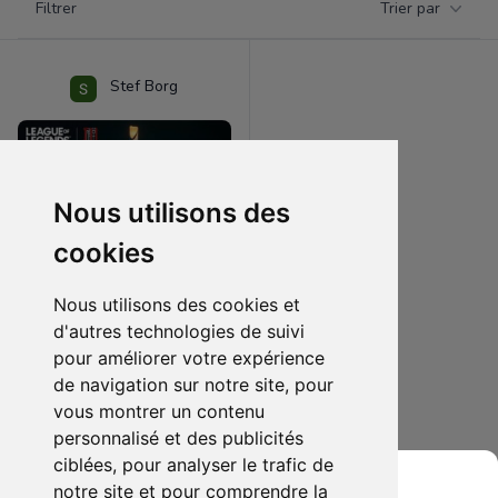
Filtrer
Trier par
Products
Stef Borg
Nous utilisons des
cookies
Nous utilisons des cookies et
d'autres technologies de suivi
pour améliorer votre expérience
500.00 €
0
de navigation sur notre site, pour
Figurine 1/16 LUCIAN League of Legendss
vous montrer un contenu
personnalisé et des publicités
Ajouter au lot
ciblées, pour analyser le trafic de
notre site et pour comprendre la