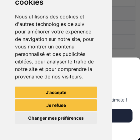
cookies
0
articles en vente
Nous utilisons des cookies et
d'autres technologies de suivi
Membre depuis le
17/07/2019
pour améliorer votre expérience
de navigation sur notre site, pour
(1)
vous montrer un contenu
personnalisé et des publicités
ciblées, pour analyser le trafic de
notre site et pour comprendre la
Ce membre n'a pas encore d'article en vente.
provenance de nos visiteurs.
Grenier du Geek
J'accepte
Télécharge notre app pour une expérience optimale !
Je refuse
Télécharger l'app
Changer mes préférences
Plus tard
Vendre