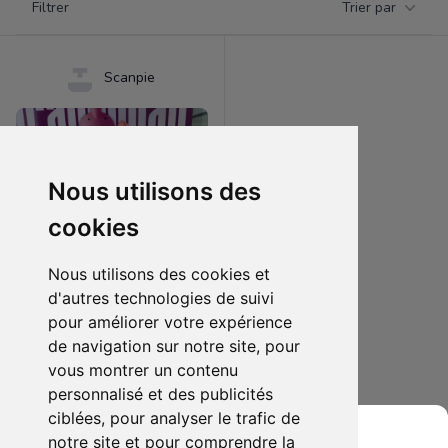
Filtrer
Trier par
Products
Scanpie
Nous utilisons des
cookies
Nous utilisons des cookies et
d'autres technologies de suivi
pour améliorer votre expérience
190.00 €
0
de navigation sur notre site, pour
Majin boo last one ichiban kuji
vous montrer un contenu
personnalisé et des publicités
Ajouter au lot
ciblées, pour analyser le trafic de
notre site et pour comprendre la