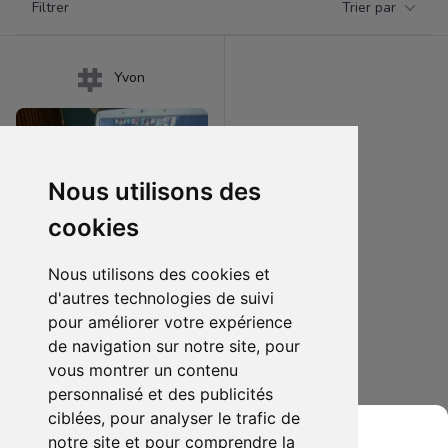
Filtrer
Trier par
Products
Yvon
Nous utilisons des
cookies
Nous utilisons des cookies et
d'autres technologies de suivi
pour améliorer votre expérience
150.00 €
1
de navigation sur notre site, pour
Pc portable Samsung 15,6"
vous montrer un contenu
personnalisé et des publicités
Ajouter au lot
ciblées, pour analyser le trafic de
notre site et pour comprendre la