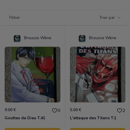
Filtrer par catégorie
Filtrer
Trier par
Products
Brousse Wène
Brousse Wène
9.00 €
5.00 €
0
2
Gouttes de Dieu T.41
L'attaque des Titans T.1