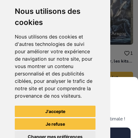
Nous utilisons des
cookies
Nous utilisons des cookies et
d'autres technologies de suivi
pour améliorer votre expérience
12.00 €
5.00 €
0
1
de navigation sur notre site, pour
Warhammer 40.000, Exterminatus The Rules VO, Campaign Supplement
Livre Harry Potter, les kits collector, Aragog
vous montrer un contenu
personnalisé et des publicités
Ajouter au lot
Ajouter au lot
ciblées, pour analyser le trafic de
notre site et pour comprendre la
provenance de nos visiteurs.
Il n'y a pas plus d'articles liés à cette recherche. ;)
Grenier du Geek
J'accepte
Télécharge notre app pour une expérience optimale !
Je refuse
Télécharger l'app
Changer mes préférences