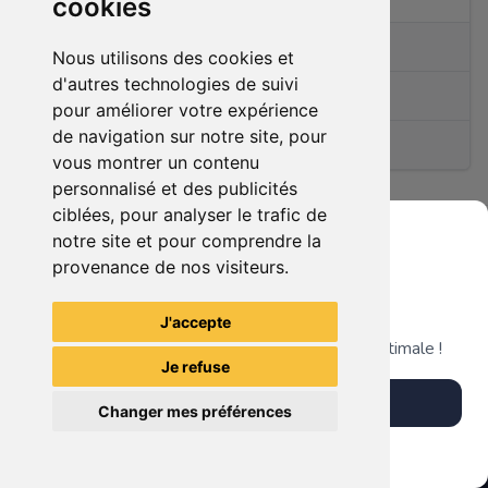
cookies
0
articles en vente
Nous utilisons des cookies et
d'autres technologies de suivi
Membre depuis le
11/01/2021
pour améliorer votre expérience
de navigation sur notre site, pour
(0)
vous montrer un contenu
personnalisé et des publicités
ciblées, pour analyser le trafic de
notre site et pour comprendre la
Ce membre n'a pas encore d'article en vente.
provenance de nos visiteurs.
Grenier du Geek
J'accepte
Télécharge notre app pour une expérience optimale !
Je refuse
Télécharger l'app
Changer mes préférences
Plus tard
Vendre