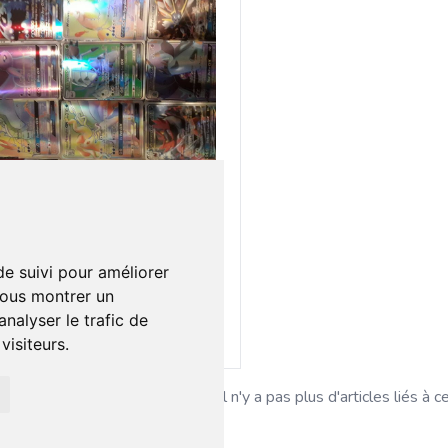
0 €
0
te pokemon et gx
de suivi pour améliorer
vous montrer un
nalyser le trafic de
Ajouter au lot
isiteurs.
Il n'y a pas plus d'articles liés à c