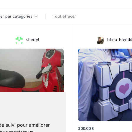
par catégorie
trer par catégories
Tout effacer
s
sherryl
Lilina_Erendil
de suivi pour améliorer
00 €
300.00 €
0