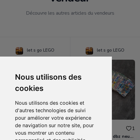
Découvre les autres articles du vendeurs
let s go LEGO
let s go LEGO
Nous utilisons des
cookies
Nous utilisons des cookies et
d'autres technologies de suivi
pour améliorer votre expérience
de navigation sur notre site, pour
25.00€
15.00€
1
1
vous montrer un contenu
Lot de 200 cartes dbz neuves
Lot de 100 cartes dbz neuves