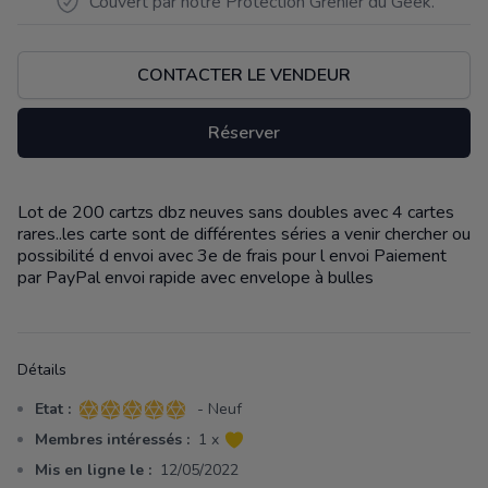
Couvert par notre Protection Grenier du Geek.
CONTACTER LE VENDEUR
Réserver
Lot de 200 cartzs dbz neuves sans doubles avec 4 cartes
Description
rares..les carte sont de différentes séries a venir chercher ou
possibilité d envoi avec 3e de frais pour l envoi Paiement
par PayPal envoi rapide avec envelope à bulles
Détails
Etat :
- Neuf
5 sur 5 étoiles
Membres intéressés :
1 x
Mis en ligne le :
12/05/2022