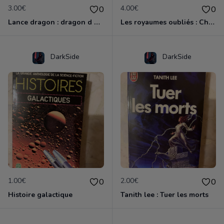
3.00€
4.00€
0
0
Lance dragon : dragon d une nuit d hiver
Les royaumes oubliés : Chaos cruel, pentalogie du clerc
DarkSide
DarkSide
1.00€
2.00€
0
0
Histoire galactique
Tanith lee : Tuer les morts