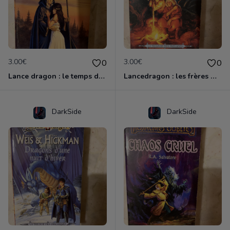
3.00€
3.00€
0
0
Lance dragon : le temps des jumeaux
Lancedragon : les frères majères
DarkSide
DarkSide