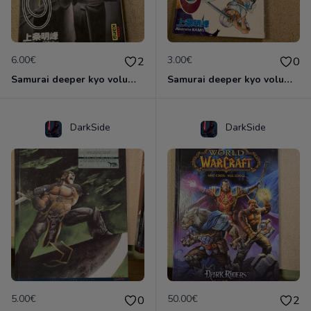
6.00€
3.00€
2
0
Samurai deeper kyo volume 5&6 manga double
Samurai deeper kyo volume 7
DarkSide
DarkSide
5.00€
50.00€
0
2