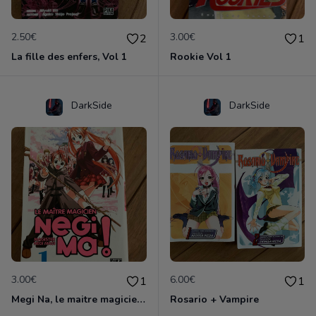
2.50€
3.00€
2
1
La fille des enfers, Vol 1
Rookie Vol 1
DarkSide
DarkSide
3.00€
6.00€
1
1
Megi Na, le maitre magicien, Volume 1
Rosario + Vampire