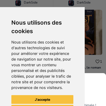
DarkSide
DarkSide
Nous utilisons des
cookies
Nous utilisons des cookies et
d'autres technologies de suivi
pour améliorer votre expérience
de navigation sur notre site, pour
3.00€
2.00€
1
1
vous montrer un contenu
Zombie therapy
Lanfeust de troye, le roman
personnalisé et des publicités
ciblées, pour analyser le trafic de
notre site et pour comprendre la
provenance de nos visiteurs.
Grenier du Geek
Voir tous les articles du vendeur
J'accepte
Télécharge notre app pour une expérience optimale !