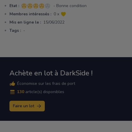
Etat :
- Bonne condition
4 sur 5 étoiles
Membres intéressés :
0 x
Mis en ligne le :
15/06/2022
Tags :
-
Achète en lot à DarkSide !
Économise sur les frais de port
130
article(s) disponibles
Faire un lot