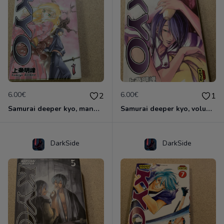
6.00€
6.00€
2
1
Samurai deeper kyo, manga double volume 1 et 2
Samurai deeper kyo, volume 3 & 4 manga double
DarkSide
DarkSide