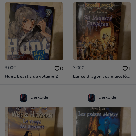
3.00€
3.00€
0
1
Hunt, beast side volume 2
Lance dragon : sa majesté forgefeu
DarkSide
DarkSide