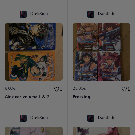
DarkSide
DarkSide
6.00€
25.00€
1
1
Air gear volume 1 & 2
Freezing
DarkSide
DarkSide