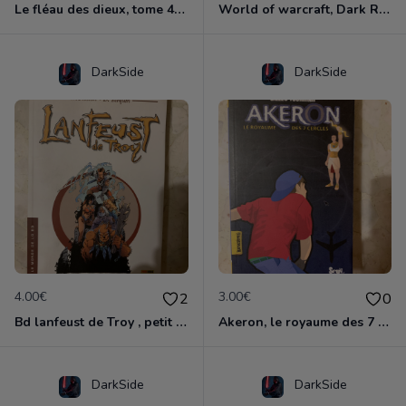
Le fléau des dieux, tome 4 , vae victis
World of warcraft, Dark Riders tome 1
DarkSide
DarkSide
4.00€
3.00€
2
0
Bd lanfeust de Troy , petit format
Akeron, le royaume des 7 cercles
DarkSide
DarkSide