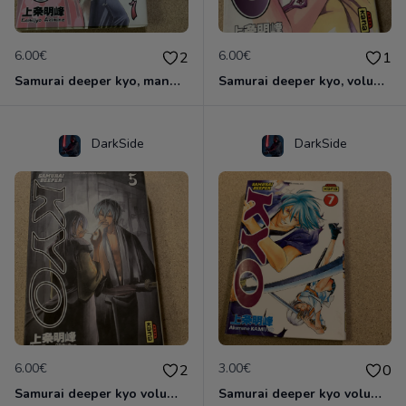
6.00€
6.00€
2
1
Samurai deeper kyo, manga double volume 1 et 2
Samurai deeper kyo, volume 3 & 4 manga double
DarkSide
DarkSide
6.00€
3.00€
2
0
Samurai deeper kyo volume 5&6 manga double
Samurai deeper kyo volume 7