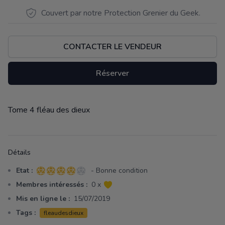
Couvert par notre Protection Grenier du Geek.
CONTACTER LE VENDEUR
Réserver
Tome 4 fléau des dieux
Description
Détails
Etat :
- Bonne condition
4 sur 5 étoiles
Membres intéressés :
0 x
Mis en ligne le :
15/07/2019
Tags :
fleaudesdieux