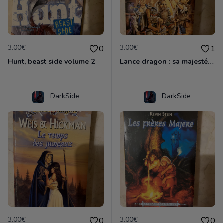
3.00€
3.00€
0
1
Hunt, beast side volume 2
Lance dragon : sa majesté forgefeu
DarkSide
DarkSide
3.00€
3.00€
0
0