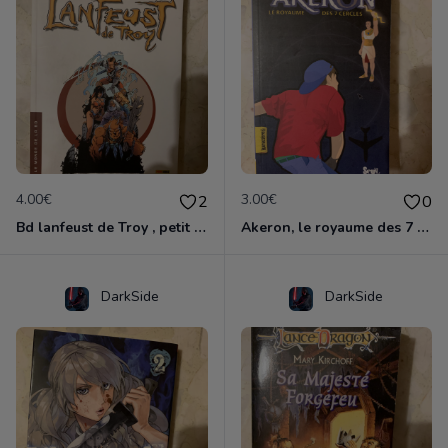
4.00€
3.00€
2
0
Bd lanfeust de Troy , petit format
Akeron, le royaume des 7 cercles
DarkSide
DarkSide