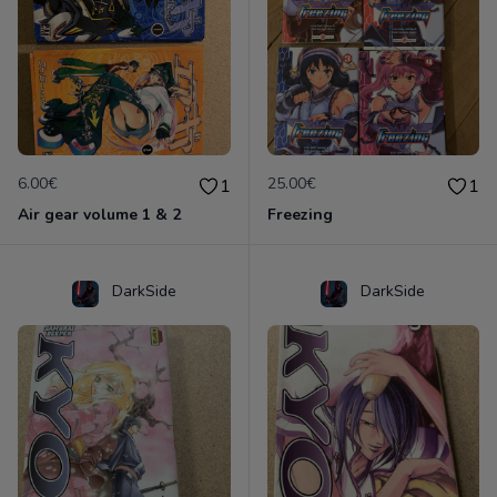
6.00€
25.00€
1
1
Air gear volume 1 & 2
Freezing
DarkSide
DarkSide