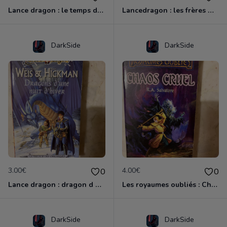
Lance dragon : le temps des jumeaux
Lancedragon : les frères majères
DarkSide
DarkSide
3.00€
4.00€
0
0
Lance dragon : dragon d une nuit d hiver
Les royaumes oubliés : Chaos cruel, pentalogie du clerc
DarkSide
DarkSide