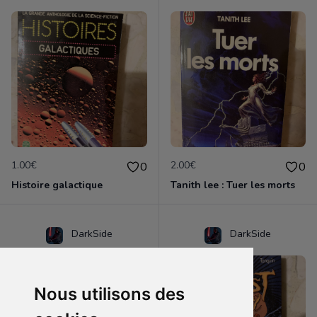
1.00€
2.00€
0
0
Histoire galactique
Tanith lee : Tuer les morts
DarkSide
DarkSide
Nous utilisons des