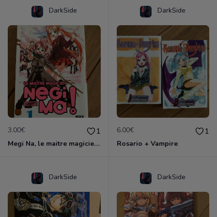
DarkSide
DarkSide
3.00€
6.00€
1
1
Megi Na, le maitre magicien, Volume 1
Rosario + Vampire
DarkSide
DarkSide