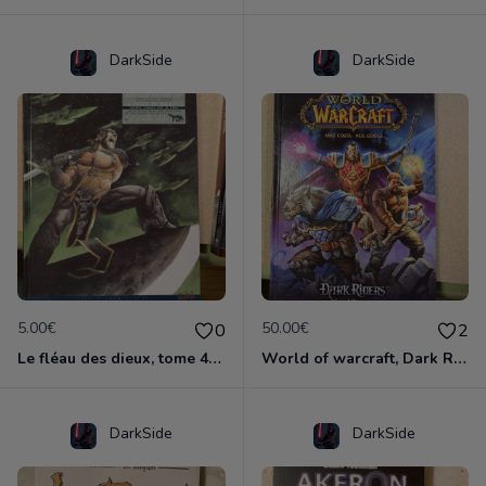
DarkSide
DarkSide
5.00€
50.00€
0
2
Le fléau des dieux, tome 4 , vae victis
World of warcraft, Dark Riders tome 1
DarkSide
DarkSide