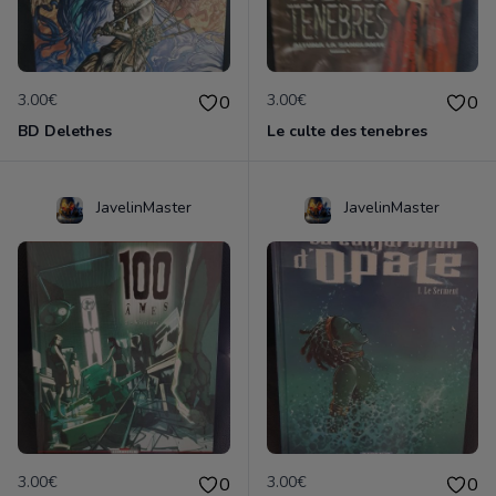
3.00€
3.00€
0
0
BD Delethes
Le culte des tenebres
JavelinMaster
JavelinMaster
3.00€
3.00€
0
0