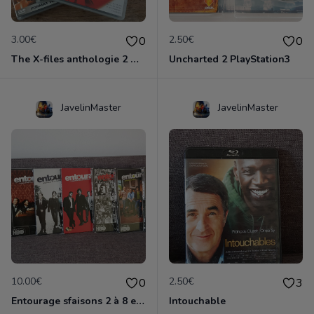
3.00€
2.50€
0
0
The X-files anthologie 2 DVD
Uncharted 2 PlayStation3
JavelinMaster
JavelinMaster
10.00€
2.50€
0
3
Entourage sfaisons 2 à 8 en dvd
Intouchable