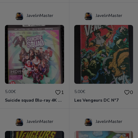
JavelinMaster
JavelinMaster
5.00€
5.00€
1
0
Suicide squad Blu-ray 4K ultra HD
Les Vengeurs DC N°7
JavelinMaster
JavelinMaster