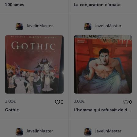
100 ames
La conjuration d'opale
JavelinMaster
JavelinMaster
3.00€
3.00€
0
0
Gothic
L'homme qui refusait de dormir
JavelinMaster
JavelinMaster