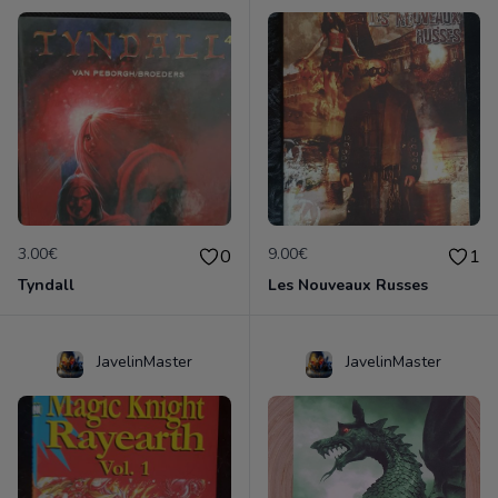
3.00€
9.00€
0
1
Tyndall
Les Nouveaux Russes
JavelinMaster
JavelinMaster