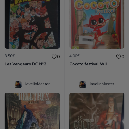
3.50€
4.00€
0
0
Les Vengeurs DC N°2
Cocoto festival WII
JavelinMaster
JavelinMaster