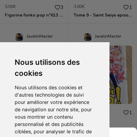
5.00€
3.00€
3
1
Figurine funko pop n°613 - Dragon ball z - Nappa
Tome 9 - Saint Seiya episode G
JavelinMaster
JavelinMaster
Nous utilisons des
cookies
Nous utilisons des cookies et
d'autres technologies de suivi
pour améliorer votre expérience
de navigation sur notre site, pour
2.00€
2.00€
1
1
vous montrer un contenu
Negi ma tome 9
Negi ma tome 5
personnalisé et des publicités
ciblées, pour analyser le trafic de