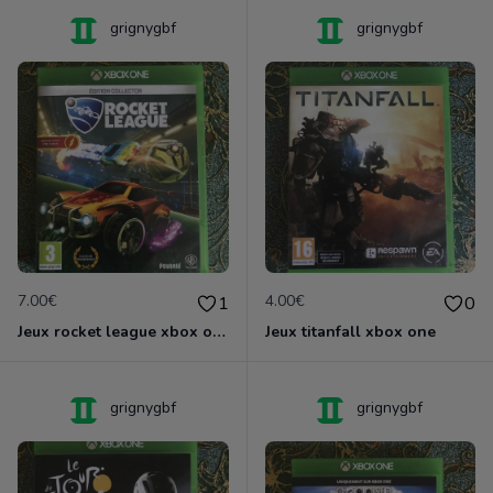
grignygbf
grignygbf
7.00€
4.00€
1
0
Jeux rocket league xbox one
Jeux titanfall xbox one
grignygbf
grignygbf