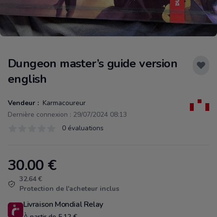
Dungeon master’s guide version
english
Vendeur :
Karmacoureur
Dernière connexion : 29/07/2024 08:13
Évaluations
0 évaluations
0 sur 5 étoiles
30.00
€
Product information
32.64 €
Protection de l'acheteur inclus
Livraison Mondial Relay
À partir de 5.12 €