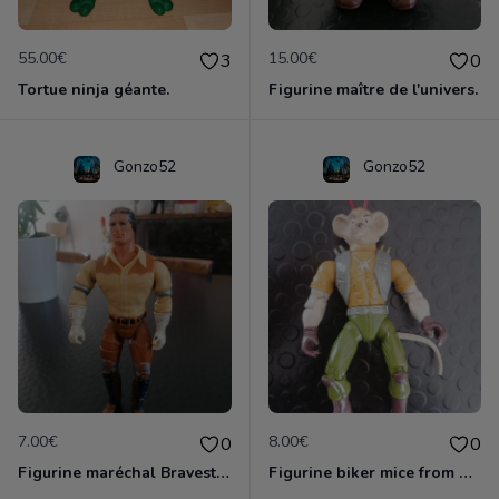
55.00€
15.00€
3
0
Tortue ninja géante.
Figurine maître de l'univers.
Gonzo52
Gonzo52
7.00€
8.00€
0
0
Figurine maréchal Bravestar
Figurine biker mice from mars