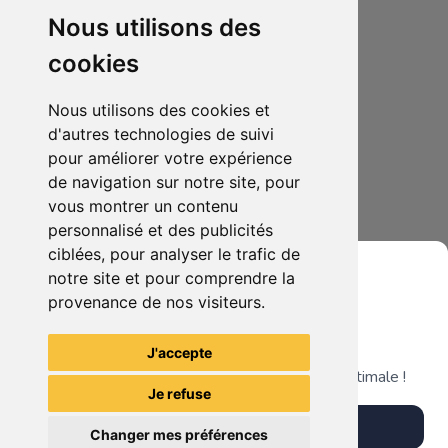
Nous utilisons des
cookies
Nous utilisons des cookies et
d'autres technologies de suivi
pour améliorer votre expérience
de navigation sur notre site, pour
3.00€
1
vous montrer un contenu
Figurine ghostbuster
personnalisé et des publicités
ciblées, pour analyser le trafic de
notre site et pour comprendre la
provenance de nos visiteurs.
Grenier du Geek
Voir tous les articles du vendeur
J'accepte
Télécharge notre app pour une expérience optimale !
Je refuse
Télécharger l'app
Changer mes préférences