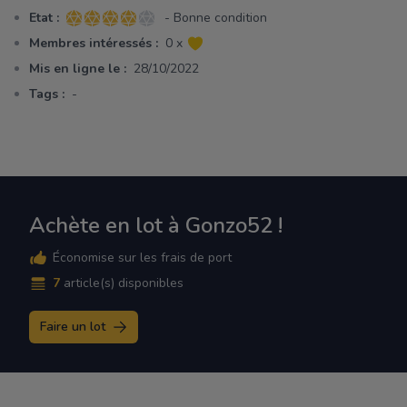
Etat :
- Bonne condition
4 sur 5 étoiles
Membres intéressés :
0 x
Mis en ligne le :
28/10/2022
Tags :
-
Achète en lot à Gonzo52 !
Économise sur les frais de port
7
article(s) disponibles
Faire un lot