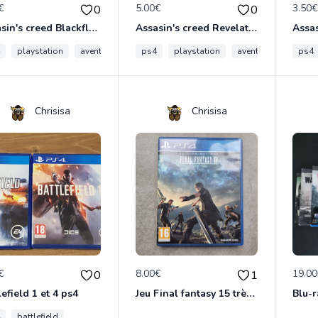
€
5.00€
3.50
0
0
Assasin's creed Blackflag ps3
Assasin's creed Revelations ps3
playstation
aventure
assassins creed
ps4
playstation
assassin creed
aventure
assass
ps4
Chrisisa
Chrisisa
€
8.00€
19.0
0
1
lefield 1 et 4 ps4
Jeu Final fantasy 15 très bon etat
battlefield