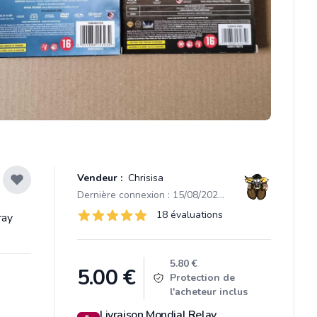
Vendeur :
Chrisisa
Dernière connexion : 15/08/2025 17:54
Évaluations
18 évaluations
ray
18 sur 5 étoiles
Product information
5.80 €
5.00
€
Protection de
l'acheteur inclus
Livraison Mondial Relay