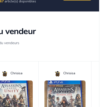
67
article(s) disponibles
du vendeur
 du vendeurs
Chrisisa
Chrisisa