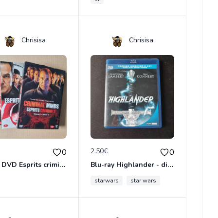
Chrisisa
Chrisisa
€
2.50€
0
0
Série DVD Esprits criminels 1 - 3
Blu-ray Highlander - director's cut
starwars
star wars