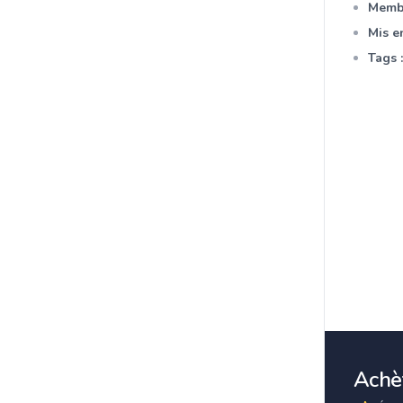
Membr
Mis en
Tags :
Achèt