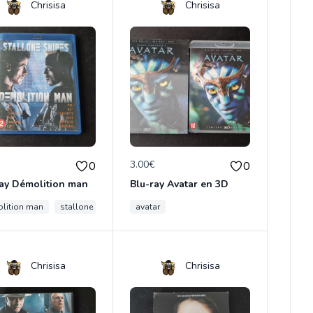
Chrisisa
Chrisisa
€
3.00€
0
0
ray Démolition man
Blu-ray Avatar en 3D
lition man
stallone
avatar
Chrisisa
Chrisisa