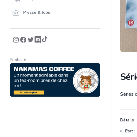
Presse & Jobs
Publicité
Séri
Séries d
Descrip
Détails
Etat :