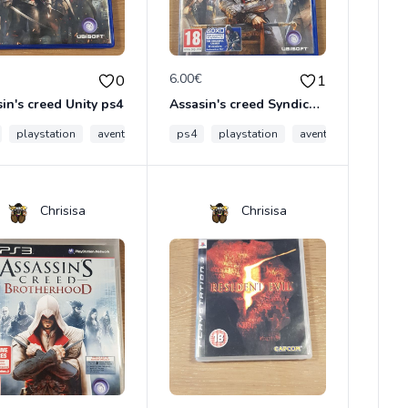
€
6.00€
0
1
in's creed Unity ps4
Assasin's creed Syndicate ps4
playstation
aventure
assassins creed
ps4
playstation
assassin creed
aventure
assassi
Chrisisa
Chrisisa