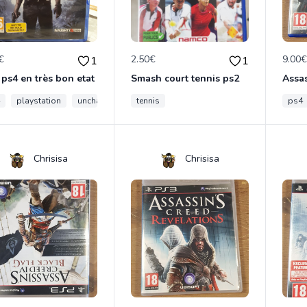
€
2.50€
9.00
1
1
 ps4 en très bon etat
Smash court tennis ps2
Assas
playstation
uncharted
aventure
tennis
ps4
Chrisisa
Chrisisa