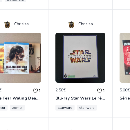
Chrisisa
Chrisisa
€
2.50€
5.00
1
1
Série Fear Waling Dead saison 1,2 et 3
Blu-ray Star Wars Le réveille de la Force
reur
zombi
starwars
star wars