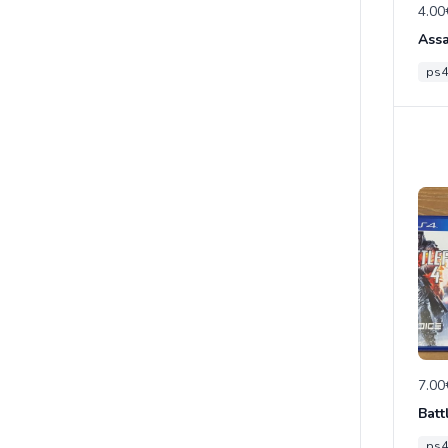
4.00
ps4
7.00
Batt
ps4