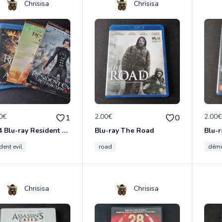
Chrisisa
Chrisisa
0€
2.00€
2.00
1
0
Lot 4 Blu-ray Resident Evil
Blu-ray The Road
Blu-
dent evil
road
démo
Chrisisa
Chrisisa