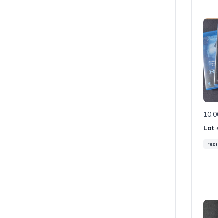
10.0
resi