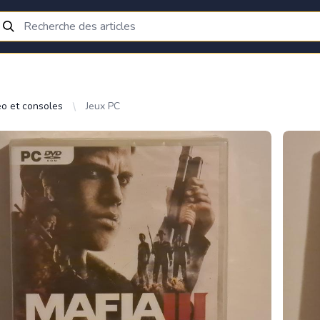
éo et consoles
Jeux PC