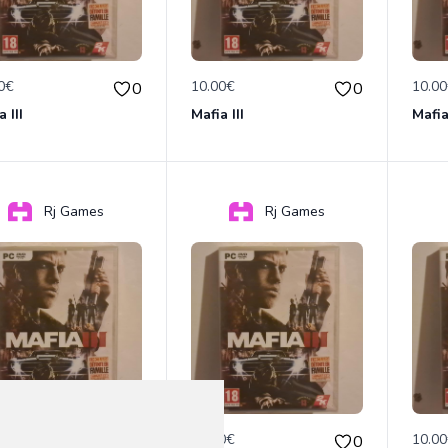
0€
10.00€
10.0
0
0
 III
Mafia III
Mafia 
Rj Games
Rj Games
0€
10.00€
10.0
0
0