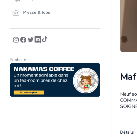
Presse & Jobs
Publicité
Mafi
Neuf s
Descrip
COMMA
SOIGNÉ
Détails