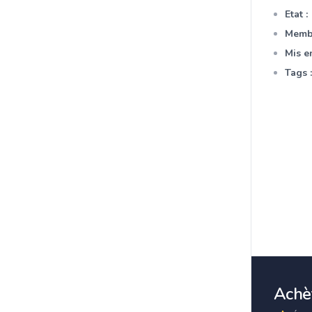
Etat :
Membr
Mis en
Tags :
Achèt