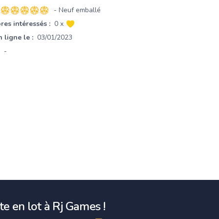
- Neuf emballé
5 sur 5 étoiles
es intéressés :
0 x
 ligne le :
03/01/2023
-
e en lot à Rj Games !