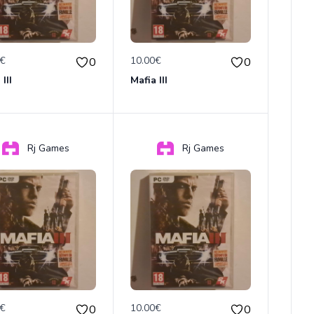
0€
10.00€
0
0
III
Mafia III
Rj Games
Rj Games
0€
10.00€
0
0