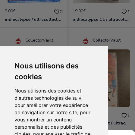
9.00€
19.00€
0
1
indiecalypse / ultracollectors / PS4
indiecalypse CE / ultracollector / Switch
CollectorVault
CollectorVault
Nous utilisons des
cookies
Nous utilisons des cookies et
d'autres technologies de suivi
pour améliorer votre expérience
de navigation sur notre site, pour
9.00€
9.00€
1
1
vous montrer un contenu
indiecalypse / ultracollector / switch
super sports blast / ultracollectors / switch
personnalisé et des publicités
ciblées, pour analyser le trafic de