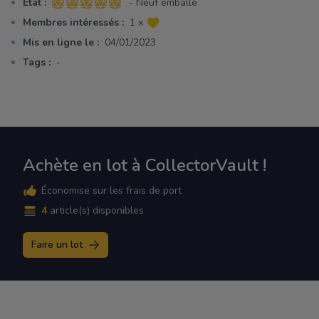
Etat :
- Neuf emballé
5 sur 5 étoiles
Membres intéressés :
1 x
Mis en ligne le :
04/01/2023
Tags :
-
Achète en lot à CollectorVault !
Économise sur les frais de port
4
article(s) disponibles
Faire un lot