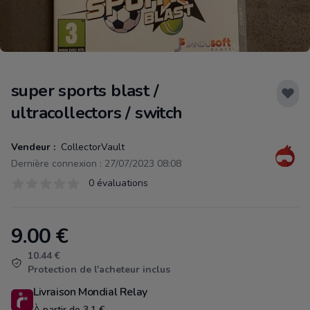
super sports blast /
ultracollectors / switch
Vendeur :
CollectorVault
Dernière connexion : 27/07/2023 08:08
Évaluations
0 évaluations
0 sur 5 étoiles
9.00
€
Product information
10.44 €
Protection de l'acheteur inclus
Livraison Mondial Relay
À partir de 3.1 €