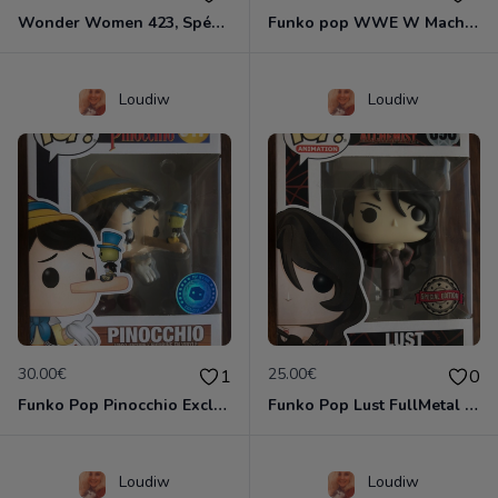
Wonder Women 423, Spécial Editions Glows in the Dark
Funko pop WWE W Macho , Diamond colection exclusive
Loudiw
Loudiw
30.00€
25.00€
1
0
Funko Pop Pinocchio Exclusive
Funko Pop Lust FullMetal Alchemist Spécial édition
Loudiw
Loudiw