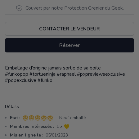
Couvert par notre Protection Grenier du Geek.
CONTACTER LE VENDEUR
Réserver
Emballage d’origine jamais sortie de sa boite
Description
#funkopop #tortueninja #raphael #pxpreviewsexclusive
#popexclusive #funko
Détails
Etat :
- Neuf emballé
5 sur 5 étoiles
Membres intéressés :
1 x
Mis en ligne le :
05/01/2023