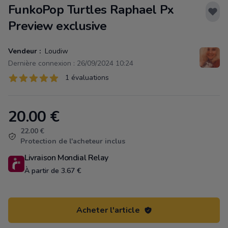
FunkoPop Turtles Raphael Px
Preview exclusive
Vendeur :
Loudiw
Dernière connexion : 26/09/2024 10:24
Évaluations
1 évaluations
1 sur 5 étoiles
20.00
€
Product information
22.00 €
Protection de l'acheteur inclus
Livraison Mondial Relay
À partir de 3.67 €
Acheter l'article