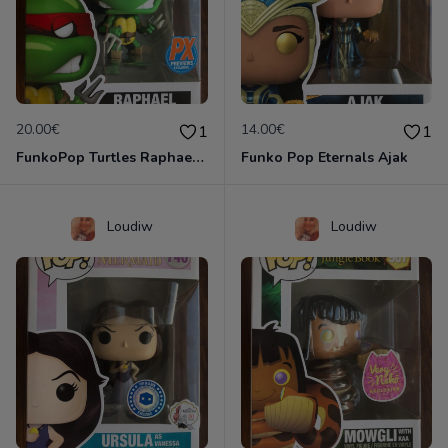
20.00€
14.00€
1
1
FunkoPop Turtles Raphael Px Preview exclusive
Funko Pop Eternals Ajak
Loudiw
Loudiw