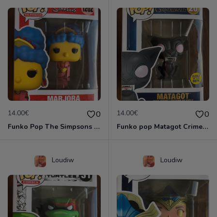
14.00€
14.00€
0
0
Funko Pop The Simpsons Marjora
Funko pop Matagot Crimes of Grindelwald Glow in the dark
Loudiw
Loudiw