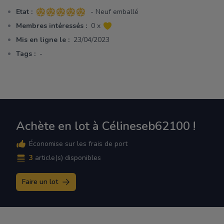
Etat :
- Neuf emballé
5 sur 5 étoiles
Membres intéressés :
0 x
Mis en ligne le :
23/04/2023
Tags :
-
Achète en lot à Célineseb62100 !
Économise sur les frais de port
3
article(s) disponibles
Faire un lot