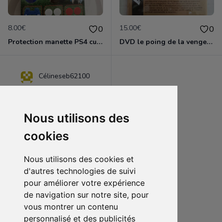
8.00€
15.00€
0
0
Protection manette PS4 custom kit football neuf
DVD le poing de la vengeance Jackie chan neuf sous blister
Célineseb62100
Nous utilisons des
cookies
Nous utilisons des cookies et
d'autres technologies de suivi
pour améliorer votre expérience
de navigation sur notre site, pour
15.00€
0
vous montrer un contenu
DVD l'héritier de la violence brandon Lee neuf sous blister
personnalisé et des publicités