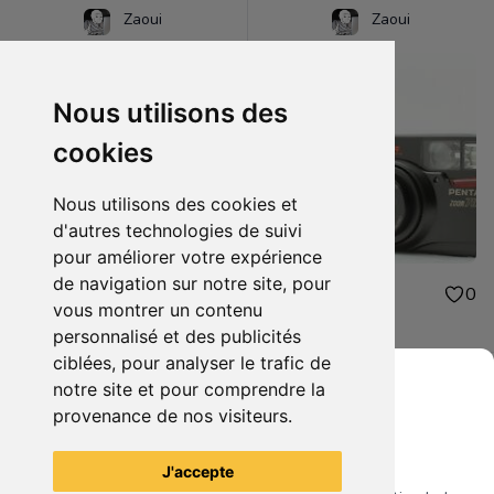
Zaoui
Zaoui
Nous utilisons des
cookies
Nous utilisons des cookies et
d'autres technologies de suivi
pour améliorer votre expérience
de navigation sur notre site, pour
20.00€
45.99€
1
0
vous montrer un contenu
Harry Potter
Pentax zoom 70x
personnalisé et des publicités
ciblées, pour analyser le trafic de
notre site et pour comprendre la
provenance de nos visiteurs.
Grenier du Geek
Voir tous les articles du vendeur
J'accepte