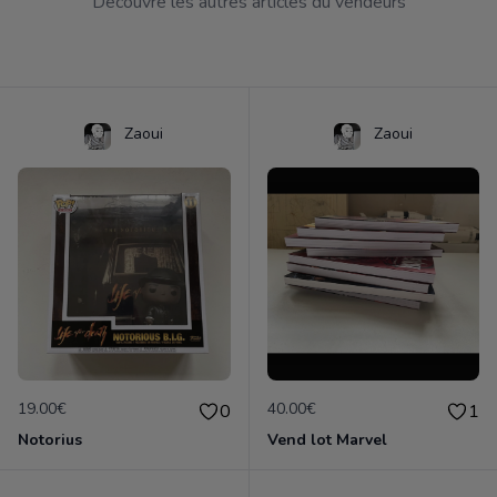
Découvre les autres articles du vendeurs
Zaoui
Zaoui
19.00€
40.00€
0
1
Notorius
Vend lot Marvel