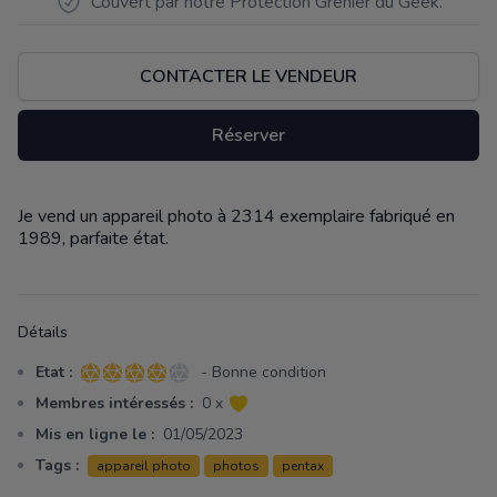
Couvert par notre Protection Grenier du Geek.
CONTACTER LE VENDEUR
Réserver
Je vend un appareil photo à 2314 exemplaire fabriqué en
Description
1989, parfaite état.
Détails
Etat :
- Bonne condition
4 sur 5 étoiles
Membres intéressés :
0 x
Mis en ligne le :
01/05/2023
Tags :
appareil photo
photos
pentax