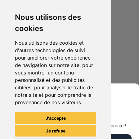
Nous utilisons des
cookies
Nous utilisons des cookies et
d'autres technologies de suivi
pour améliorer votre expérience
de navigation sur notre site, pour
1.00€
0
vous montrer un contenu
Astérix et Obélix contre César
personnalisé et des publicités
ciblées, pour analyser le trafic de
notre site et pour comprendre la
provenance de nos visiteurs.
Grenier du Geek
Voir tous les articles du vendeur
J'accepte
Télécharge notre app pour une expérience optimale !
Je refuse