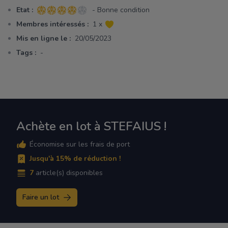
Etat :
- Bonne condition
4 sur 5 étoiles
Membres intéressés :
1 x
Mis en ligne le :
20/05/2023
Tags :
-
Achète en lot à STEFAIUS !
Économise sur les frais de port
Jusqu'à 15% de réduction !
7
article(s) disponibles
Faire un lot