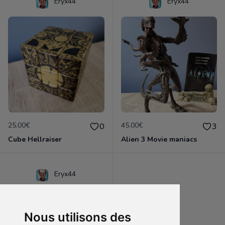
Eryx44
Eryx44
25.00€
45.00€
0
3
Cube Hellraiser
Alien 3 Movie maniacs
Eryx44
Nous utilisons des