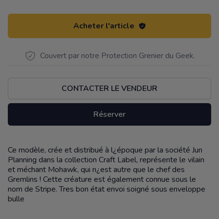
Acheter l'article
Couvert par notre Protection Grenier du Geek.
CONTACTER LE VENDEUR
Réserver
Ce modèle, crée et distribué à l¿époque par la société Jun
Description
Planning dans la collection Craft Label, représente le vilain
et méchant Mohawk, qui n¿est autre que le chef des
Gremlins ! Cette créature est également connue sous le
nom de Stripe. Tres bon état envoi soigné sous enveloppe
bulle