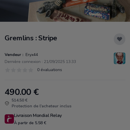
Gremlins : Stripe
Vendeur :
Eryx44
Dernière connexion : 21/09/2025 13:33
Évaluations
0 évaluations
0 sur 5 étoiles
490.00
€
Product information
514.50 €
Protection de l'acheteur inclus
Livraison Mondial Relay
À partir de 5.58 €