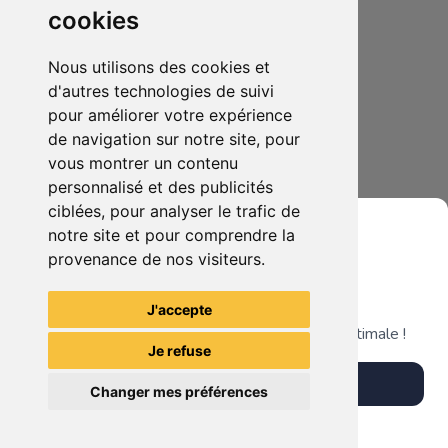
cookies
Nous utilisons des cookies et
d'autres technologies de suivi
pour améliorer votre expérience
de navigation sur notre site, pour
45.00€
0
vous montrer un contenu
Sweat One piece ( Darq.z)
personnalisé et des publicités
ciblées, pour analyser le trafic de
notre site et pour comprendre la
provenance de nos visiteurs.
Grenier du Geek
Voir tous les articles du vendeur
J'accepte
Télécharge notre app pour une expérience optimale !
Je refuse
Télécharger l'app
Changer mes préférences
Plus tard