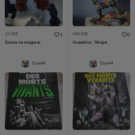
15.00€
490.00€
1
0
Gizmo le mogwai
Gremlins : Stripe
Eryx44
Eryx44