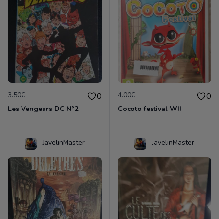
3.50€
4.00€
0
0
Les Vengeurs DC N°2
Cocoto festival WII
JavelinMaster
JavelinMaster