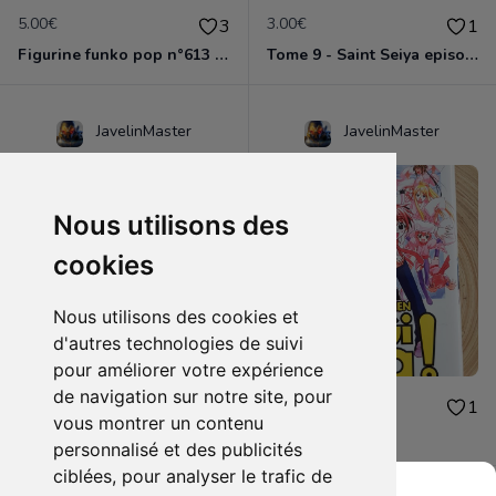
5.00€
3.00€
3
1
Figurine funko pop n°613 - Dragon ball z - Nappa
Tome 9 - Saint Seiya episode G
JavelinMaster
JavelinMaster
Nous utilisons des
cookies
Nous utilisons des cookies et
d'autres technologies de suivi
pour améliorer votre expérience
de navigation sur notre site, pour
2.00€
2.00€
1
1
vous montrer un contenu
Negi ma tome 9
Negi ma tome 5
personnalisé et des publicités
ciblées, pour analyser le trafic de