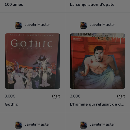
100 ames
La conjuration d'opale
JavelinMaster
JavelinMaster
3.00€
3.00€
0
0
Gothic
L'homme qui refusait de dormir
JavelinMaster
JavelinMaster