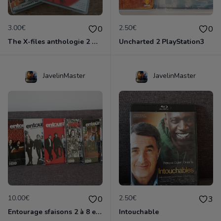
3.00€
2.50€
0
0
The X-files anthologie 2 DVD
Uncharted 2 PlayStation3
JavelinMaster
JavelinMaster
10.00€
2.50€
0
3
Entourage sfaisons 2 à 8 en dvd
Intouchable