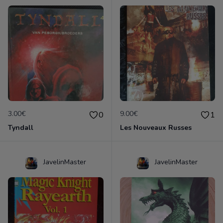
3.00€
9.00€
0
1
Tyndall
Les Nouveaux Russes
JavelinMaster
JavelinMaster