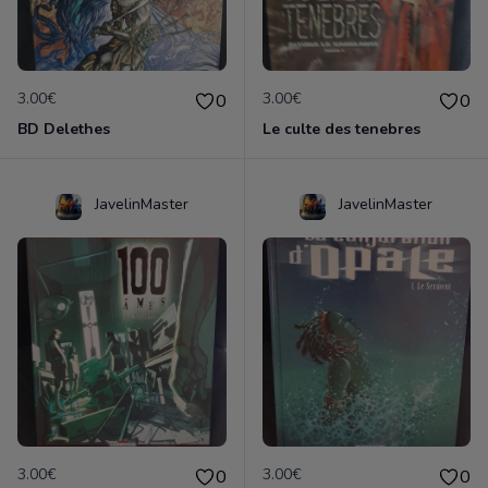
3.00€
3.00€
0
0
BD Delethes
Le culte des tenebres
JavelinMaster
JavelinMaster
3.00€
3.00€
0
0