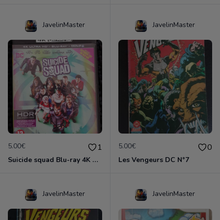
JavelinMaster
JavelinMaster
5.00€
5.00€
1
0
Suicide squad Blu-ray 4K ultra HD
Les Vengeurs DC N°7
JavelinMaster
JavelinMaster