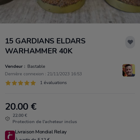
15 GARDIANS ELDARS
WARHAMMER 40K
Vendeur :
Bastable
Dernière connexion : 21/11/2023 16:53
Évaluations
1 évaluations
1 sur 5 étoiles
20.00
€
Product information
22.00 €
Protection de l'acheteur inclus
Livraison Mondial Relay
À partir de 5.12 €