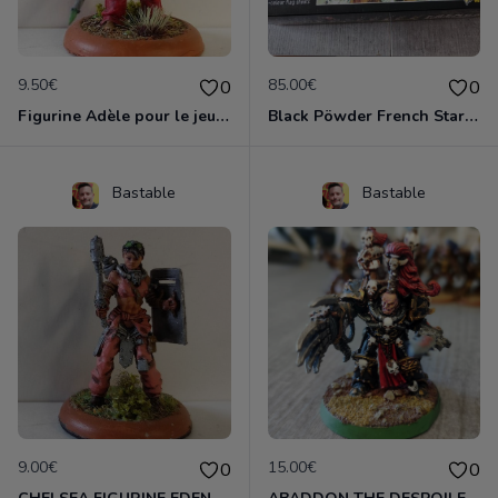
9.50€
85.00€
0
0
Figurine Adèle pour le jeu EDEN
Black Pöwder French Starter Army
Bastable
Bastable
9.00€
15.00€
0
0