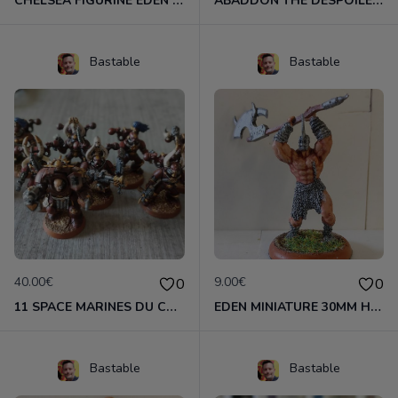
CHELSEA FIGURINE EDEN 30MM + CARTE PROFIL
ABADDON THE DESPOILER WARHAMMER 40K METAL 30MM
Bastable
Bastable
40.00€
9.00€
0
0
11 SPACE MARINES DU CHAOS WARHAMMER 40K
EDEN MINIATURE 30MM HOMME-FUREUR + CARTE
Bastable
Bastable