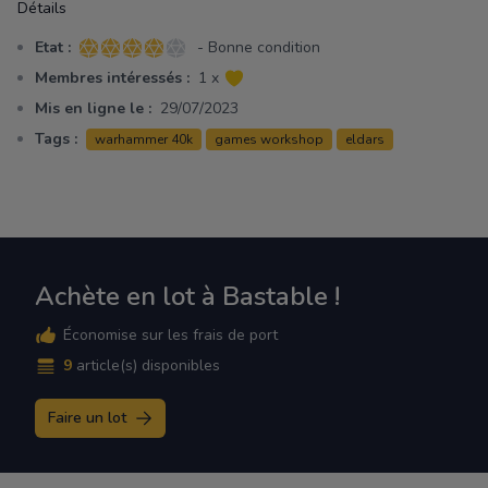
Détails
Etat :
- Bonne condition
4 sur 5 étoiles
Membres intéressés :
1 x
Mis en ligne le :
29/07/2023
Tags :
warhammer 40k
games workshop
eldars
Achète en lot à Bastable !
Économise sur les frais de port
9
article(s) disponibles
Faire un lot