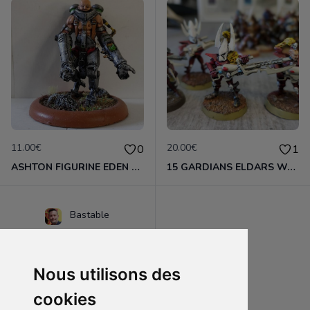
11.00€
20.00€
0
1
ASHTON FIGURINE EDEN 40MM + CARTE PROFIL
15 GARDIANS ELDARS WARHAMMER 40K
Bastable
Nous utilisons des
cookies