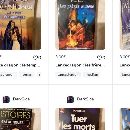
€
3.00€
3.00
0
0
Lance dragon : le temps des jumeaux
Lancedragon : les frères majères
cedragon
roman
retro
jumeaux
lancedragon
medfan
lanc
DarkSide
DarkSide