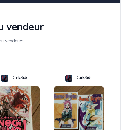
du vendeur
 du vendeurs
DarkSide
DarkSide