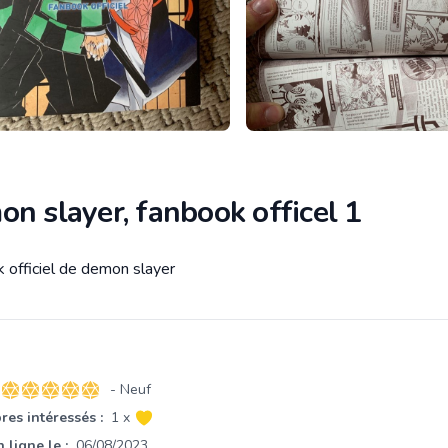
n slayer, fanbook officel 1
k officiel de demon slayer
tion
- Neuf
5 sur 5 étoiles
es intéressés :
1 x
 ligne le :
06/08/2023