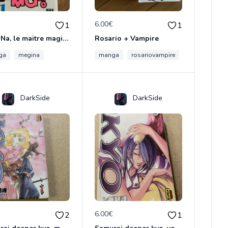
€
6.00€
1
1
Megi Na, le maitre magicien, Volume 1
Rosario + Vampire
ga
megina
manga
rosariovampire
DarkSide
DarkSide
€
6.00€
2
1