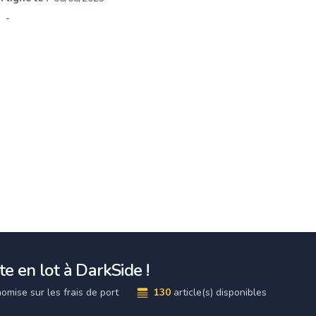
-
e en lot à DarkSide !
omise sur les frais de port
130
article(s) disponibles