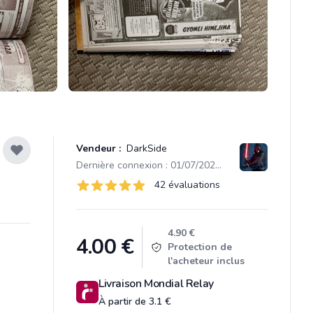
Vendeur :
DarkSide
Dernière connexion : 01/07/2026 14:00
Évaluations
42 évaluations
42 sur 5 étoiles
Product information
4.90 €
4.00
€
Protection de
l'acheteur inclus
Livraison Mondial Relay
À partir de 3.1 €