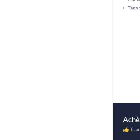
Tags :
Achèt
Écon