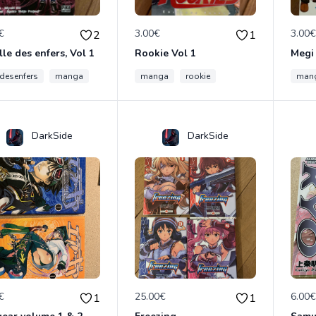
€
3.00€
3.00
2
1
ille des enfers, Vol 1
Rookie Vol 1
edesenfers
manga
manga
rookie
man
DarkSide
DarkSide
€
25.00€
6.00
1
1