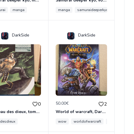
Samurai deeper kyo, manga double volume 1 et 2
Samurai deeper kyo, volume 3 & 4 manga double
rai
manga
manga
samuraideeperkyo
DarkSide
DarkSide
€
50.00€
0
2
Le fléau des dieux, tome 4 , vae victis
World of warcraft, Dark Riders tome 1
udesdieux
wow
worldofwarcraft
darkriders