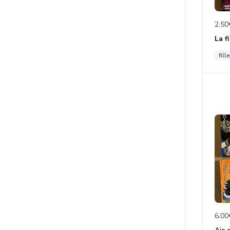
2.50
La f
fill
6.00