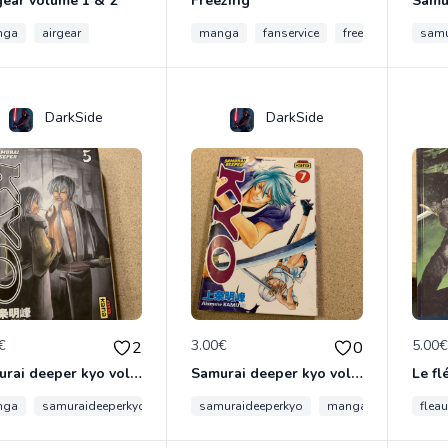
gear volume 1 & 2
Freezing
nga
airgear
manga
fanservice
freezing
samu
DarkSide
DarkSide
€
3.00€
5.00
2
0
Samurai deeper kyo volume 5&6 manga double
Samurai deeper kyo volume 7
nga
samuraideeperkyo
samuraideeperkyo
manga
flea