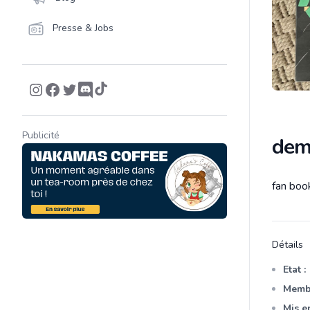
Presse & Jobs
Publicité
demo
fan boo
Descrip
Détails
Etat :
Membr
Mis en