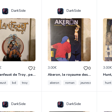
DarkSide
DarkSide
€
3.00€
3.00
2
0
Bd lanfeust de Troy , petit format
Akeron, le royaume des 7 cercles
feust
bd
troy
akeron
roman
jeunesse
hunt
DarkSide
DarkSide