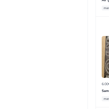
Air 
ma
6.00
ma