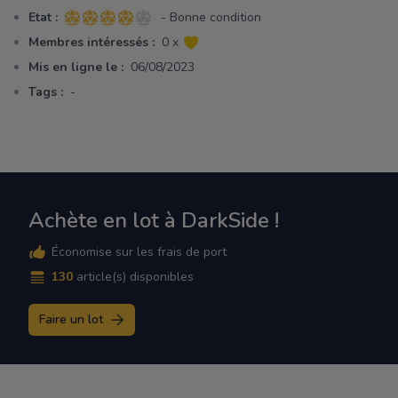
Etat :
- Bonne condition
4 sur 5 étoiles
Membres intéressés :
0 x
Mis en ligne le :
06/08/2023
Tags :
-
Achète en lot à DarkSide !
Économise sur les frais de port
130
article(s) disponibles
Faire un lot