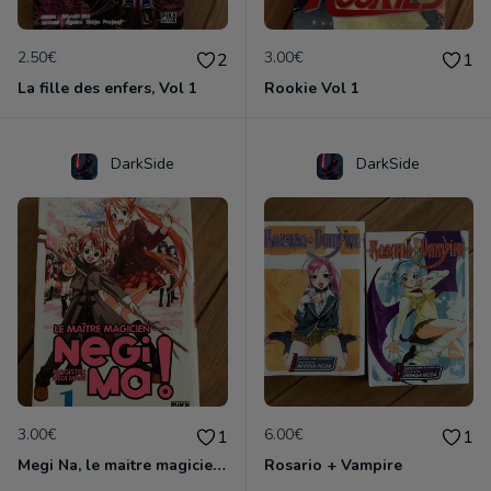
2.50€
3.00€
2
1
La fille des enfers, Vol 1
Rookie Vol 1
DarkSide
DarkSide
3.00€
6.00€
1
1
Megi Na, le maitre magicien, Volume 1
Rosario + Vampire