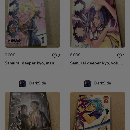
6.00€
6.00€
2
1
Samurai deeper kyo, manga double volume 1 et 2
Samurai deeper kyo, volume 3 & 4 manga double
DarkSide
DarkSide