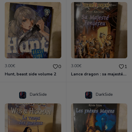
3.00€
3.00€
0
1
Hunt, beast side volume 2
Lance dragon : sa majesté forgefeu
DarkSide
DarkSide