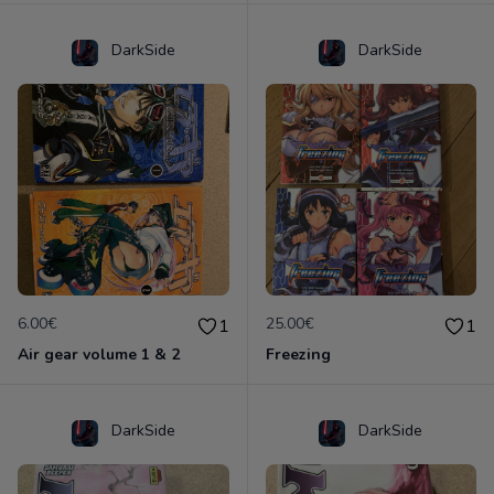
DarkSide
DarkSide
6.00€
25.00€
1
1
Air gear volume 1 & 2
Freezing
DarkSide
DarkSide