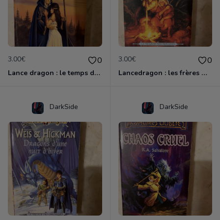
3.00€
3.00€
0
0
Lance dragon : le temps des jumeaux
Lancedragon : les frères majères
DarkSide
DarkSide