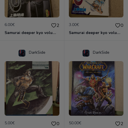
6.00€
3.00€
2
0
Samurai deeper kyo volume 5&6 manga double
Samurai deeper kyo volume 7
DarkSide
DarkSide
5.00€
50.00€
0
2