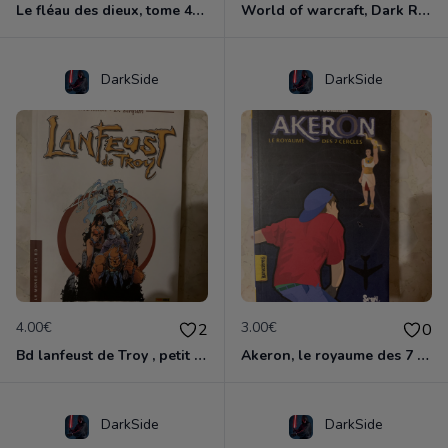
Le fléau des dieux, tome 4 , vae victis
World of warcraft, Dark Riders tome 1
DarkSide
DarkSide
4.00€
3.00€
2
0
Bd lanfeust de Troy , petit format
Akeron, le royaume des 7 cercles
DarkSide
DarkSide