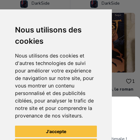
DarkSide
DarkSide
Nous utilisons des
cookies
Nous utilisons des cookies et
d'autres technologies de suivi
pour améliorer votre expérience
de navigation sur notre site, pour
3.00€
2.00€
1
1
vous montrer un contenu
Zombie therapy
Lanfeust de troye, le roman
personnalisé et des publicités
ciblées, pour analyser le trafic de
notre site et pour comprendre la
provenance de nos visiteurs.
Grenier du Geek
Voir tous les articles du vendeur
J'accepte
Télécharge notre app pour une expérience optimale !