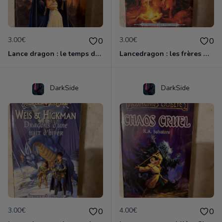
3.00€
3.00€
0
0
Lance dragon : le temps des jumeaux
Lancedragon : les frères majères
DarkSide
DarkSide
3.00€
4.00€
0
0