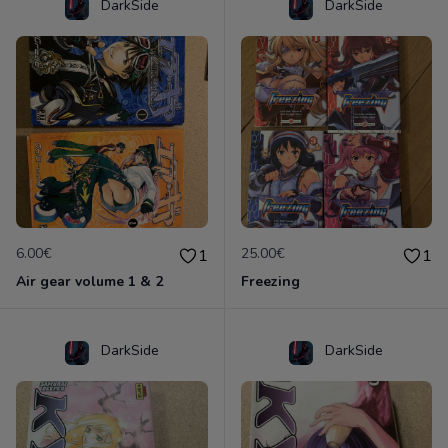
DarkSide
DarkSide
6.00€
25.00€
1
1
Air gear volume 1 & 2
Freezing
DarkSide
DarkSide