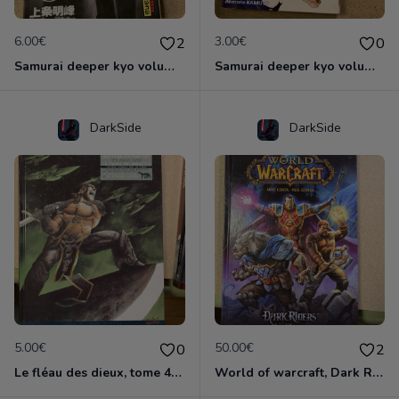
6.00€
3.00€
2
0
Samurai deeper kyo volume 5&6 manga double
Samurai deeper kyo volume 7
DarkSide
DarkSide
5.00€
50.00€
0
2
Le fléau des dieux, tome 4 , vae victis
World of warcraft, Dark Riders tome 1