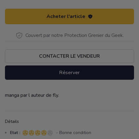
Acheter l'article
Couvert par notre Protection Grenier du Geek.
CONTACTER LE VENDEUR
Réserver
manga par l auteur de fly.
Description
Détails
Etat :
- Bonne condition
4 sur 5 étoiles