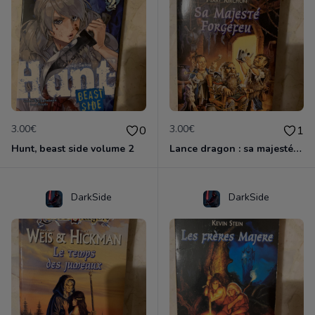
3.00€
3.00€
0
1
Hunt, beast side volume 2
Lance dragon : sa majesté forgefeu
DarkSide
DarkSide