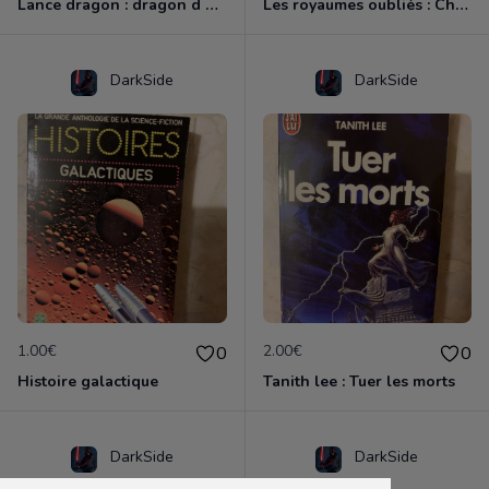
Lance dragon : dragon d une nuit d hiver
Les royaumes oubliés : Chaos cruel, pentalogie du clerc
DarkSide
DarkSide
1.00€
2.00€
0
0
Histoire galactique
Tanith lee : Tuer les morts
DarkSide
DarkSide