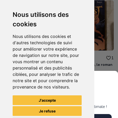
Nous utilisons des
cookies
Nous utilisons des cookies et
d'autres technologies de suivi
pour améliorer votre expérience
de navigation sur notre site, pour
3.00€
2.00€
1
1
vous montrer un contenu
Zombie therapy
Lanfeust de troye, le roman
personnalisé et des publicités
ciblées, pour analyser le trafic de
notre site et pour comprendre la
provenance de nos visiteurs.
Grenier du Geek
Voir tous les articles du vendeur
J'accepte
Télécharge notre app pour une expérience optimale !
Je refuse