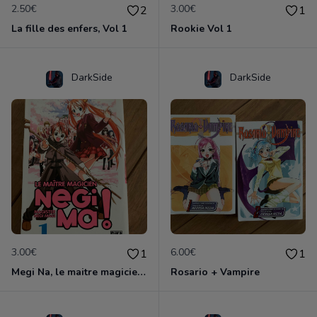
2.50€
3.00€
2
1
La fille des enfers, Vol 1
Rookie Vol 1
DarkSide
DarkSide
3.00€
6.00€
1
1
Megi Na, le maitre magicien, Volume 1
Rosario + Vampire