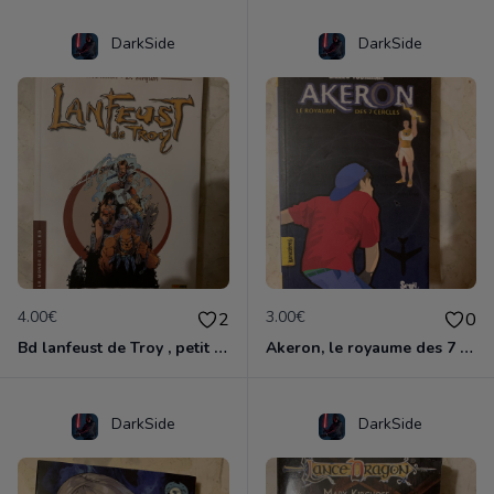
DarkSide
DarkSide
4.00€
3.00€
2
0
Bd lanfeust de Troy , petit format
Akeron, le royaume des 7 cercles
DarkSide
DarkSide