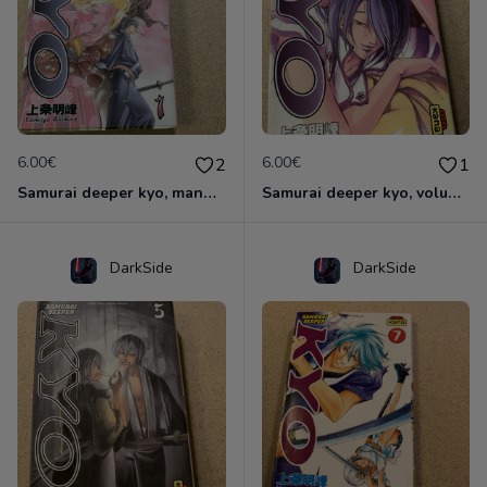
6.00€
6.00€
2
1
Samurai deeper kyo, manga double volume 1 et 2
Samurai deeper kyo, volume 3 & 4 manga double
DarkSide
DarkSide