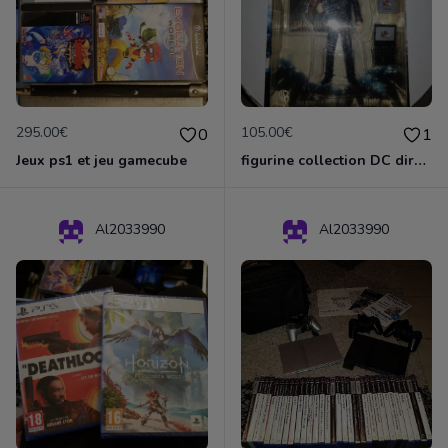
295.00€
105.00€
0
1
Jeux ps1 et jeu gamecube
figurine collection DC direct smallville, lex luthor
Al2033990
Al2033990