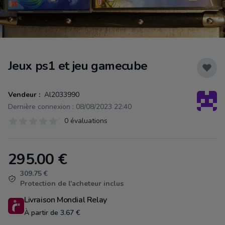
Jeux ps1 et jeu gamecube
Vendeur :
Al2033990
Dernière connexion : 08/08/2023 22:40
Évaluations
0 évaluations
0 sur 5 étoiles
295.00
€
Product information
309.75 €
Protection de l'acheteur inclus
Livraison Mondial Relay
À partir de 3.67 €