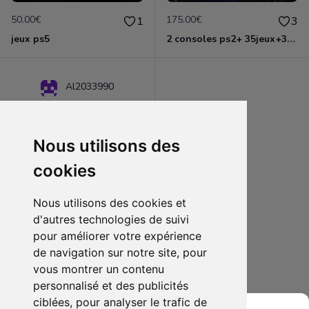
50.00€
175.00€
1
3
jeux ps5
2 consoles ps2+ 35jeux+3manettes+notices+sacoche officielle
Al2033990
Nous utilisons des
cookies
Nous utilisons des cookies et
d'autres technologies de suivi
pour améliorer votre expérience
de navigation sur notre site, pour
165.00€
0
vous montrer un contenu
bd semic comics, spawn, servial,nona, Marvel comics etc
personnalisé et des publicités
ciblées, pour analyser le trafic de