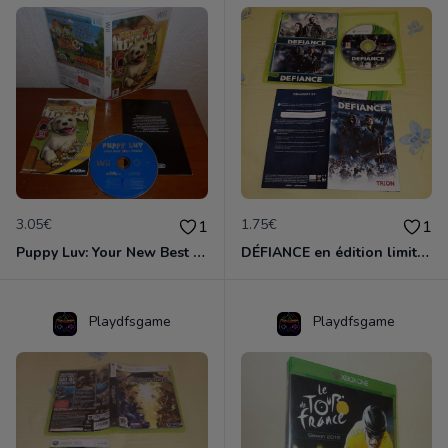
3.05€
1.75€
1
1
Puppy Luv: Your New Best Friend. Jeu Wii. VF. Formule anti-crise.
DÉFIANCE en édition limitée. VF. Complet. XBOX 360. Formule anti-crise. *
Playdfsgame
Playdfsgame