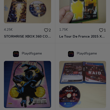
4.25€
1.75€
2
1
STORMRISE XBOX 360 COMPLET. VF. Formule anti-crise. *
Le Tour De France 2015 Xbox One . VF. Formule anti-crise.
Playdfsgame
Playdfsgame