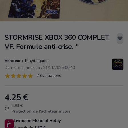
STORMRISE XBOX 360 COMPLET.
VF. Formule anti-crise. *
Vendeur :
Playdfsgame
Dernière connexion : 21/11/2025 00:40
Évaluations
2 évaluations
2 sur 5 étoiles
4.25
€
Product information
4.93 €
Protection de l'acheteur inclus
Livraison Mondial Relay
À partir de 3.67 €