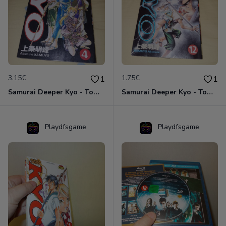
3.15€
1.75€
1
1
Samurai Deeper Kyo - Tome 4. VF.
Samurai Deeper Kyo - Tome 12 . VF. Formule anti-crise.
Playdfsgame
Playdfsgame