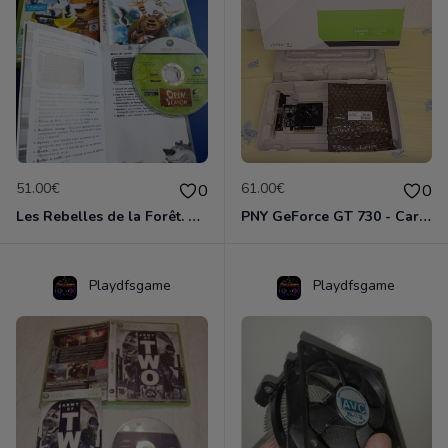
51.00€
61.00€
0
0
Les Rebelles de la Forêt. XBOX 360. NEUF. UBISOFT 2008.
PNY GeForce GT 730 - Carte graphique - GF GT 730 - 2 Go GDDR3 - PCIe 2.0 x8 profil bas - DVI, D-Sub, HDMI - Pny
Playdfsgame
Playdfsgame