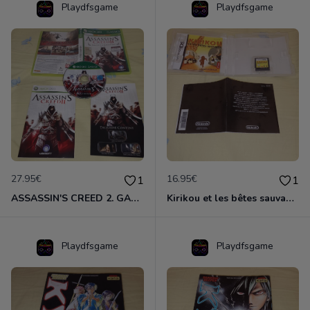
Playdfsgame
Playdfsgame
27.95€
16.95€
1
1
ASSASSIN'S CREED 2. GAME OF THE YEAR EDITION. IMPORT ITALIE. BEST SELLERS. COMPLET. XBOX 360. RARE. CERTIFICAT UBISOFT DO 0105705930.
Kirikou et les bêtes sauvages . NINTENDO DS. VF.
Playdfsgame
Playdfsgame