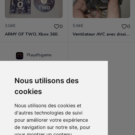
3.04€
5.94€
0
0
ARMY OF TWO. Xbox 360.
Ventilateur AVC avec dissipateur.
Playdfsgame
Nous utilisons des
cookies
Nous utilisons des cookies et
d'autres technologies de suivi
pour améliorer votre expérience
de navigation sur notre site, pour
2.65€
0
vous montrer un contenu