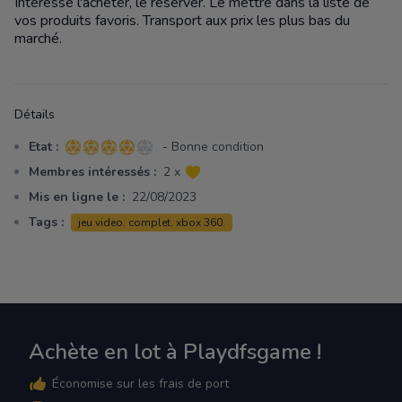
Intéressé l'acheter, le réserver. Le mettre dans la liste de
vos produits favoris. Transport aux prix les plus bas du
marché.
Détails
Etat :
- Bonne condition
4 sur 5 étoiles
Membres intéressés :
2 x
Mis en ligne le :
22/08/2023
Tags :
jeu video. complet. xbox 360.
Achète en lot à Playdfsgame !
Économise sur les frais de port