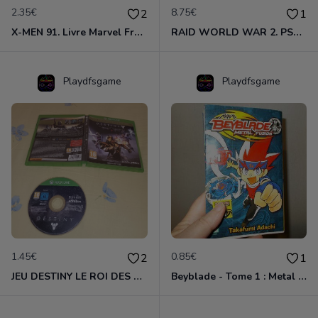
2.35€
8.75€
2
1
X-MEN 91. Livre Marvel France. Août 2004. VF.
RAID WORLD WAR 2. PS4. COMPLET. VF.
Playdfsgame
Playdfsgame
1.45€
0.85€
2
1
JEU DESTINY LE ROI DES CORROMPUS. COMPLET. XBOX. VF.
Beyblade - Tome 1 : Metal Fusion . VF. Formule anti-crise.