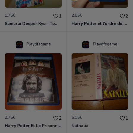
1.75€
2.85€
1
2
Samurai Deeper Kyo - Tome 1 Kamijô Akimine.
Harry Potter et l'ordre du Phénix en Blu-Ray .
Playdfsgame
Playdfsgame
2.75€
5.15€
2
1
Harry Potter Et Le Prisonnier D'azkaban en Blu-Ray.
Nathalia.