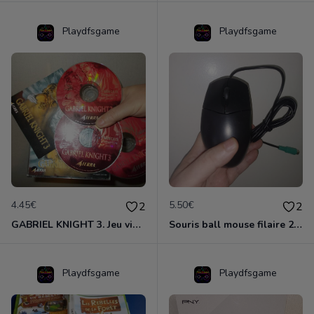
Playdfsgame
Playdfsgame
4.45€
5.50€
2
2
GABRIEL KNIGHT 3. Jeu vidéo pc.
Souris ball mouse filaire 2 boutons avec molette.
Playdfsgame
Playdfsgame