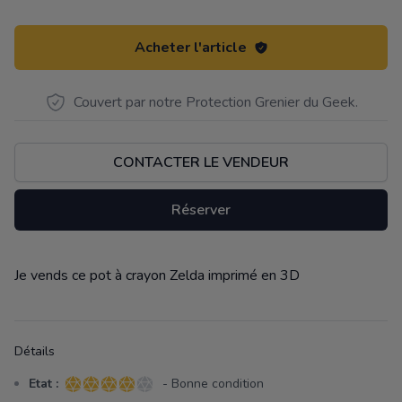
Acheter l'article
Couvert par notre Protection Grenier du Geek.
CONTACTER LE VENDEUR
Réserver
Je vends ce pot à crayon Zelda imprimé en 3D
Description
Détails
Etat :
- Bonne condition
4 sur 5 étoiles