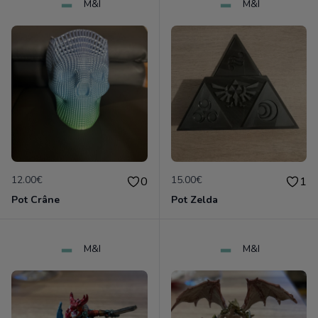
M&I
M&I
12.00€
15.00€
0
1
Pot Crâne
Pot Zelda
M&I
M&I