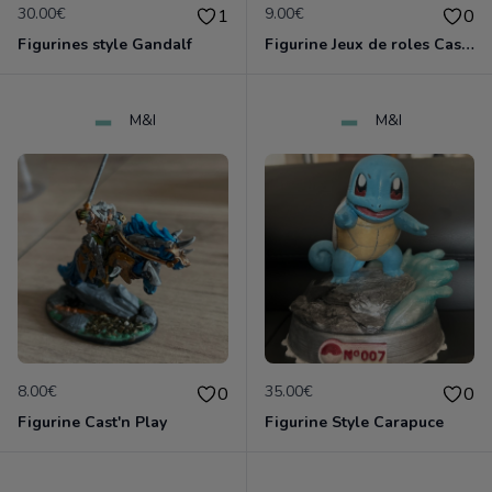
30.00€
9.00€
1
0
Figurines style Gandalf
Figurine Jeux de roles Cast'n Play
M&I
M&I
8.00€
35.00€
0
0
Figurine Cast'n Play
Figurine Style Carapuce