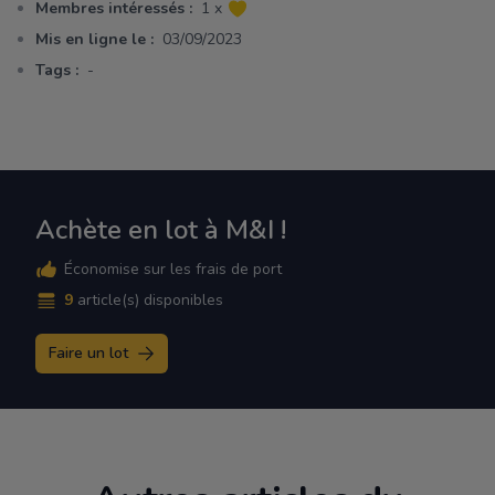
Membres intéressés :
1 x
Mis en ligne le :
03/09/2023
Tags :
-
Achète en lot à M&I !
Économise sur les frais de port
9
article(s) disponibles
Faire un lot