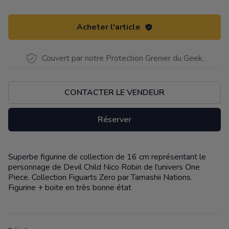
Acheter l'article
Couvert par notre Protection Grenier du Geek.
CONTACTER LE VENDEUR
Réserver
Superbe figurine de collection de 16 cm représentant le
Description
personnage de Devil Child Nico Robin de l'univers One
Piece. Collection Figuarts Zero par Tamashii Nations.
Figurine + boite en très bonne état