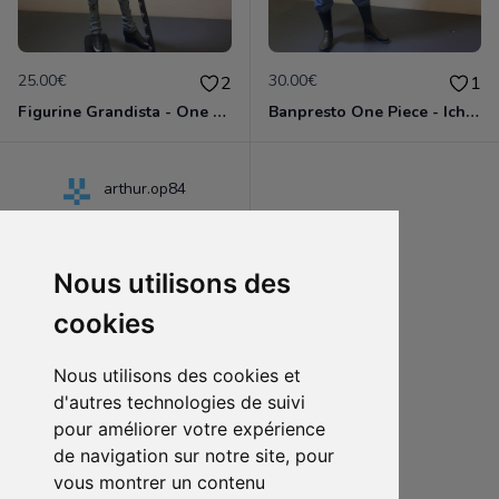
25.00€
30.00€
2
1
Figurine Grandista - One Piece - Trafalgar Law 30 Cm
Banpresto One Piece - Ichibansho The Bonds of Brothers Sabo
arthur.op84
Nous utilisons des
cookies
Nous utilisons des cookies et
d'autres technologies de suivi
pour améliorer votre expérience
de navigation sur notre site, pour
15.00€
2
vous montrer un contenu
Figurine robin figuartszero