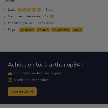
Détails
Etat :
- Neuf
5 sur 5 étoiles
Membres intéressés :
2 x
Mis en ligne le :
07/09/2023
Tags :
onepiece
figurine
figuartszero
robin
Achète en lot à arthur.op84 !
Économise sur les frais de port
3
article(s) disponibles
Faire un lot