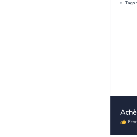
Tags :
Achèt
Écon