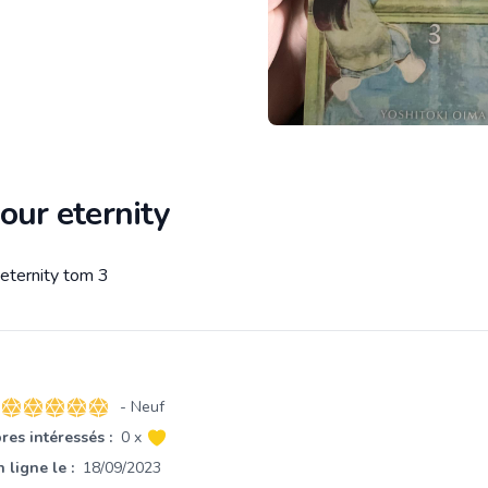
our eternity
 eternity tom 3
tion
- Neuf
5 sur 5 étoiles
es intéressés :
0 x
 ligne le :
18/09/2023