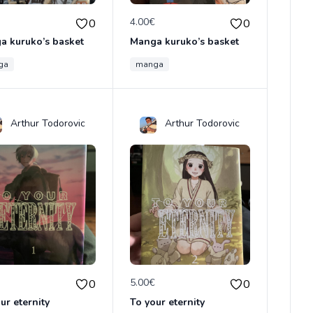
€
4.00€
0
0
a kuruko’s basket
Manga kuruko’s basket
ga
manga
Arthur Todorovic
Arthur Todorovic
€
5.00€
0
0
ur eternity
To your eternity