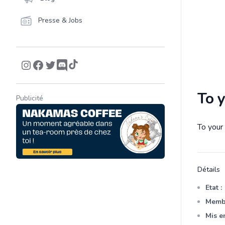
Presse & Jobs
To y
Publicité
To your
Descrip
Détails
Etat :
Membr
Mis en