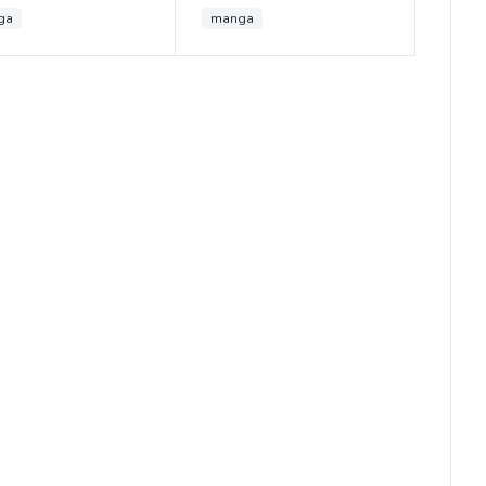
ga
manga