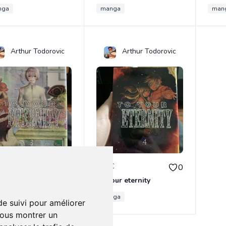
nga
manga
man
Arthur Todorovic
Arthur Todorovic
€
5.00€
0
0
our eternity
To your eternity
nga
manga
de suivi pour améliorer
vous montrer un