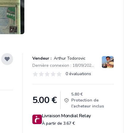
Vendeur :
Arthur Todorovic
Dernière connexion : 18/09/2023 14:57
Évaluations
0 évaluations
0 sur 5 étoiles
Product information
5.80 €
5.00
€
Protection de
l'acheteur inclus
Livraison Mondial Relay
À partir de 3.67 €