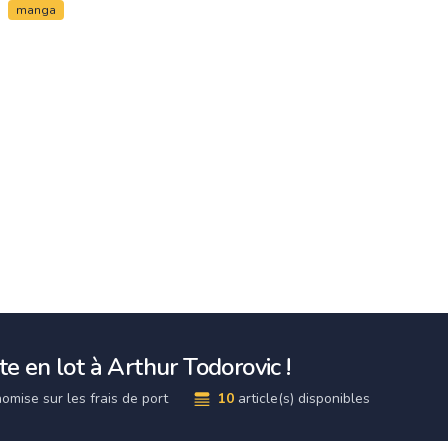
manga
e en lot à Arthur Todorovic !
omise sur les frais de port
10
article(s) disponibles