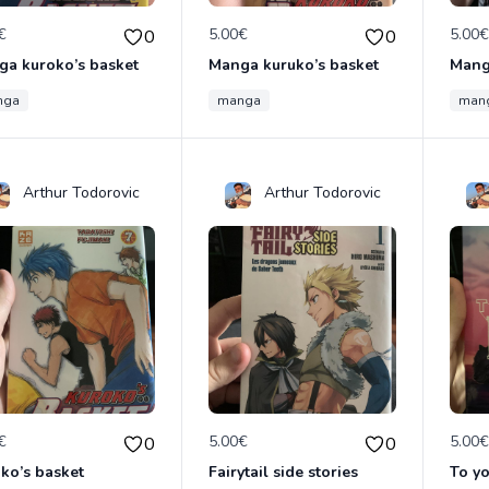
€
5.00€
5.00
0
0
a kuroko’s basket
Manga kuruko’s basket
Mang
nga
manga
man
Arthur Todorovic
Arthur Todorovic
€
5.00€
5.00
0
0
ko’s basket
Fairytail side stories
To yo